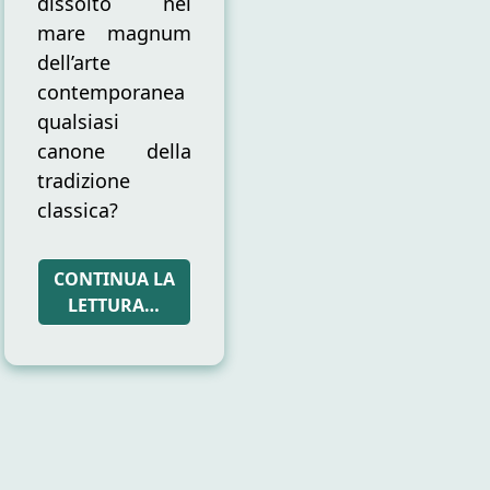
dissolto nel
orizzonte
dell’arte?
mare magnum
dell’arte
contemporanea
qualsiasi
canone della
tradizione
classica?
CONTINUA LA
LETTURA…