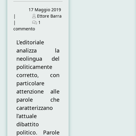
Posted
17 Maggio 2019
on
Posted
|
Ettore Barra
on
|
1
su
commento
Potere
della
L’editoriale
neolingua
analizza la
e
neolingua del
neolingua
politicamente
del
potere
corretto, con
particolare
attenzione alle
parole che
caratterizzano
l’attuale
dibattito
politico. Parole