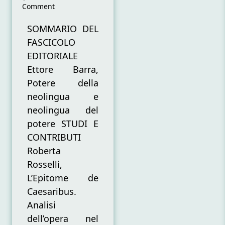
on
Comment
“RISCONTRI”
N.
SOMMARIO DEL
1
FASCICOLO
(2019)
EDITORIALE
Ettore Barra,
Potere della
neolingua e
neolingua del
potere STUDI E
CONTRIBUTI
Roberta
Rosselli,
L’Epitome de
Caesaribus.
Analisi
dell’opera nel