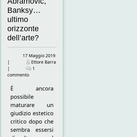
Abramovič,
Banksy…
ultimo
orizzonte
dell’arte?
Posted
17 Maggio 2019
on
Posted
|
Ettore Barra
on
|
1
su
commento
LO
STATO
È ancora
DELL’ARTE
possibile
CONTEMPORANEA
maturare un
Emin,
giudizio estetico
Hirst,
Abramovič,
critico dopo che
Banksy…
sembra essersi
ultimo