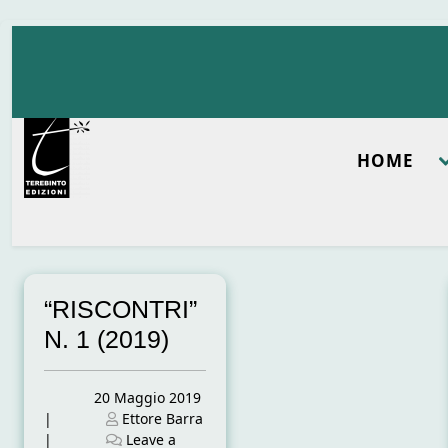
Skip
to
content
HOME
“RISCONTRI”
N. 1 (2019)
Posted
20 Maggio 2019
on
Posted
|
Ettore Barra
on
|
Leave a