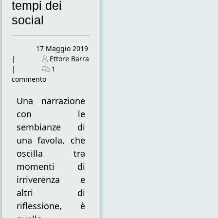
tempi dei
social
Posted
17 Maggio 2019
on
Posted
|
Ettore Barra
on
|
1
su
commento
UTENZE
BLOCCATE.
Una narrazione
Agnese
con le
Rumiano
sembianze di
e
una favola, che
l’amore
ai
oscilla tra
tempi
momenti di
dei
irriverenza e
social
altri di
riflessione, è