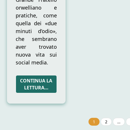
orwelliano e
pratiche, come
quella dei «due
minuti d’odio»,
che sembrano
aver trovato
nuova vita sui
social media.
CONTINUA LA
LETTURA…
1
2
…