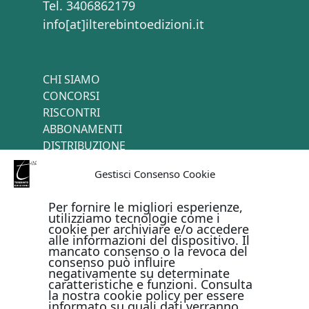
Tel. 3406862179
info[at]ilterebintoedizioni.it
CHI SIAMO
CONCORSI
RISCONTRI
ABBONAMENTI
DISTRIBUZIONE
TERMINI E CONDIZIONI
Gestisci Consenso Cookie
CONTATTI
Per fornire le migliori esperienze,
utilizziamo tecnologie come i
cookie per archiviare e/o accedere
PAGAMENTI ONLINE CON
alle informazioni del dispositivo. Il
mancato consenso o la revoca del
consenso può influire
negativamente su determinate
caratteristiche e funzioni. Consulta
la nostra cookie policy per essere
informato su quali dati verranno