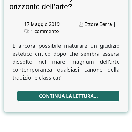
orizzonte dell’arte?
Posted
Posted
17 Maggio 2019
|
Ettore Barra
|
on
su
on
1 commento
LO
STATO
È ancora possibile maturare un giudizio
DELL’ARTE
estetico critico dopo che sembra essersi
CONTEMPORANEA
dissolto nel mare magnum dell’arte
Emin,
contemporanea qualsiasi canone della
Hirst,
tradizione classica?
Abramovič,
Banksy…
ultimo
CONTINUA LA LETTURA…
orizzonte
dell’arte?