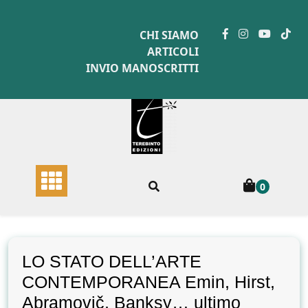
Skip
to
CHI SIAMO
content
ARTICOLI
INVIO MANOSCRITTI
0
LO STATO DELL’ARTE
CONTEMPORANEA Emin, Hirst,
Abramovič, Banksy… ultimo