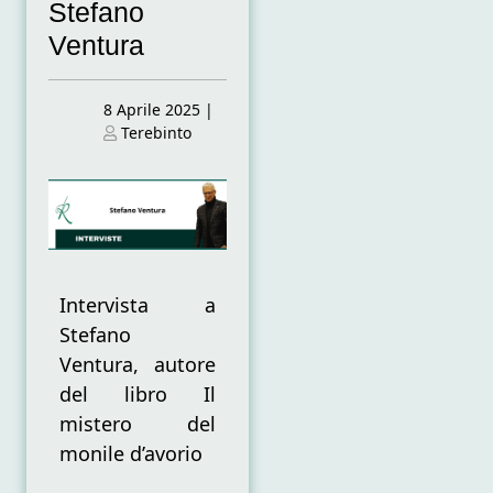
Stefano
Ventura
Posted
8 Aprile 2025
|
on
Posted
Terebinto
on
Intervista a
Stefano
Ventura, autore
del libro Il
mistero del
monile d’avorio