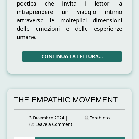
poetica che invita i lettori a
intraprendere un viaggio intimo
attraverso le molteplici dimensioni
delle emozioni e delle esperienze
umane.
CONTINUA LA LETTURA…
THE EMPATHIC MOVEMENT
Posted
Posted
3 Dicembre 2024
|
Terebinto
|
on
on
on
Leave a Comment
THE
EMPATHIC