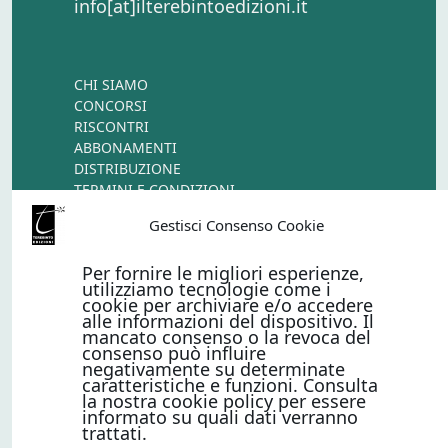
info[at]ilterebintoedizioni.it
CHI SIAMO
CONCORSI
RISCONTRI
ABBONAMENTI
DISTRIBUZIONE
TERMINI E CONDIZIONI
CONTATTI
Gestisci Consenso Cookie
Per fornire le migliori esperienze,
PAGAMENTI ONLINE CON
utilizziamo tecnologie come i
cookie per archiviare e/o accedere
alle informazioni del dispositivo. Il
mancato consenso o la revoca del
consenso può influire
negativamente su determinate
caratteristiche e funzioni. Consulta
la nostra cookie policy per essere
informato su quali dati verranno
Metodi di pagamento
trattati.