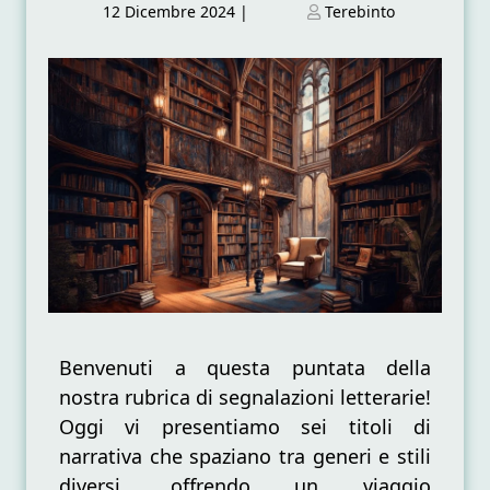
Posted
Posted
12 Dicembre 2024
|
Terebinto
on
on
Benvenuti a questa puntata della
nostra rubrica di segnalazioni letterarie!
Oggi vi presentiamo sei titoli di
narrativa che spaziano tra generi e stili
diversi, offrendo un viaggio