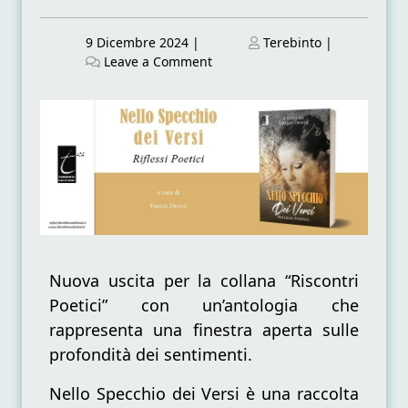
Posted
Posted
9 Dicembre 2024
|
Terebinto
|
on
on
on
Leave a Comment
Antologia
“Nello
specchio
dei
versi”:
un
viaggio
nell’animo
umano
Nuova uscita per la collana “Riscontri
Poetici” con un’antologia che
rappresenta una finestra aperta sulle
profondità dei sentimenti.
Nello Specchio dei Versi è una raccolta