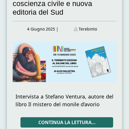
coscienza civile e nuova
editoria del Sud
Posted
Posted
4 Giugno 2025
|
Terebinto
on
on
Intervista a Stefano Ventura, autore del
libro Il mistero del monile d’avorio
CONTINUA LA LETTURA…