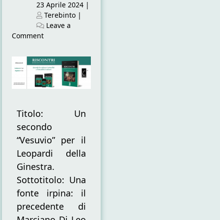
Posted
23 Aprile 2024
|
on
Posted
Terebinto
|
on
Leave a
on
Comment
Un
secondo
“Vesuvio”
per
il
Leopardi
della
Titolo: Un
Ginestra
secondo
“Vesuvio” per il
Leopardi della
Ginestra.
Sottotitolo: Una
fonte irpina: il
precedente di
Marciano Di Leo