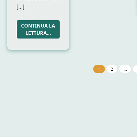
[…]
CONTINUA LA
LETTURA…
1
2
…