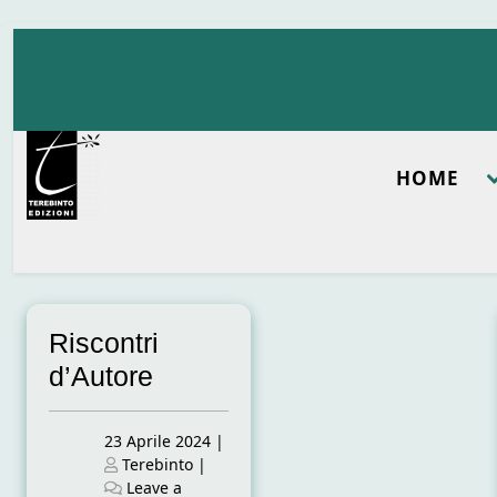
Skip
to
content
HOME
Riscontri
d’Autore
Posted
23 Aprile 2024
|
on
Posted
Terebinto
|
on
Leave a