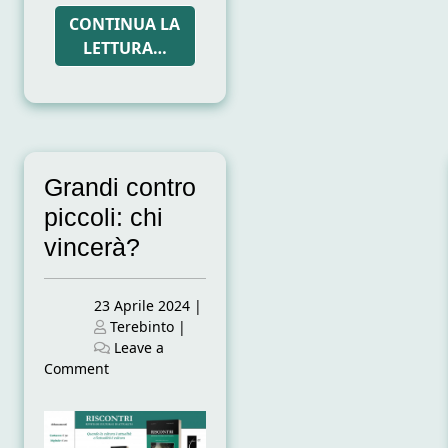
CONTINUA LA
LETTURA…
Grandi contro
piccoli: chi
vincerà?
Posted
23 Aprile 2024
|
on
Posted
Terebinto
|
on
Leave a
on
Comment
Grandi
contro
piccoli: