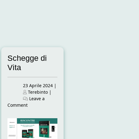
Schegge di
Vita
Posted
23 Aprile 2024
|
on
Posted
Terebinto
|
on
Leave a
on
Comment
Schegge
di
Vita