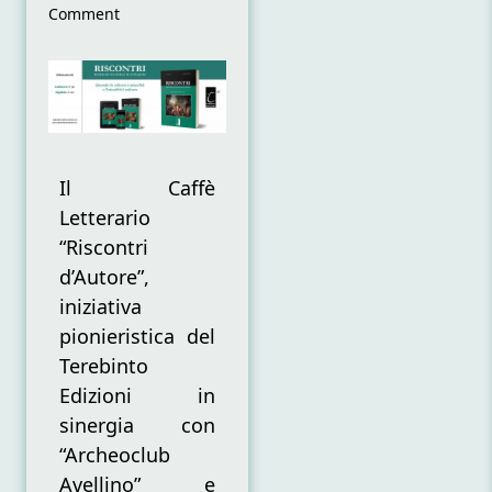
on
Comment
Riscontri
d’Autore
Il Caffè
Letterario
“Riscontri
d’Autore”,
iniziativa
pionieristica del
Terebinto
Edizioni in
sinergia con
“Archeoclub
Avellino” e