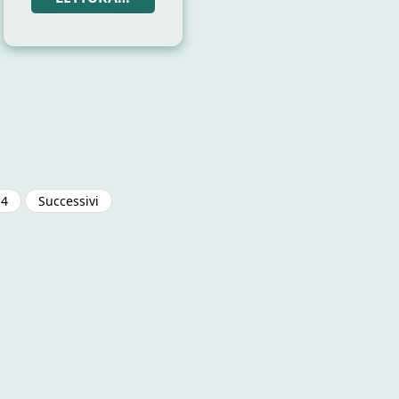
Paginazione
4
Successivi
degli
articoli