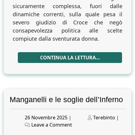
sicuramente complessa, fuori dalle
dinamiche correnti, sulla quale pesa il
severo giudizio di Croce che negò
consapevolezza politica alle scelte
compiute dalla sventurata donna.
CONTINUA LA LETTURA…
Manganelli e le soglie dell’Inferno
Posted
Posted
26 Novembre 2025
|
Terebinto
|
on
on
on
Leave a Comment
Manganelli