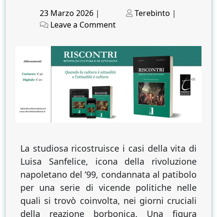
Posted
Posted
23 Marzo 2026
|
Terebinto
|
on
on
on
Leave a Comment
Luisa
Sanfelice
La studiosa ricostruisce i casi della vita di
Luisa Sanfelice, icona della rivoluzione
napoletano del ’99, condannata al patibolo
per una serie di vicende politiche nelle
quali si trovò coinvolta, nei giorni cruciali
della reazione borbonica. Una figura