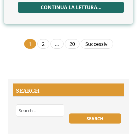
CONTINUA LA LETTURA…
Paginazione
1
2
…
20
Successivi
degli
articoli
SEARCH