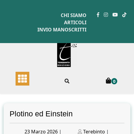
Skip
to
CHI SIAMO
content
ARTICOLI
INVIO MANOSCRITTI
0
Plotino ed Einstein
Posted
Posted
23 Marzo 2026
|
Terebinto
|