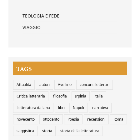
TEOLOGIA E FEDE
VIAGGIO
TAGS
Attualità
autori
Avellino
concorsi letterari
Critica letteraria
filosofia
Irpinia
italia
Letteratura italiana
libri
Napoli
narrativa
novecento
ottocento
Poesia
recensioni
Roma
saggistica
storia
storia della letteratura