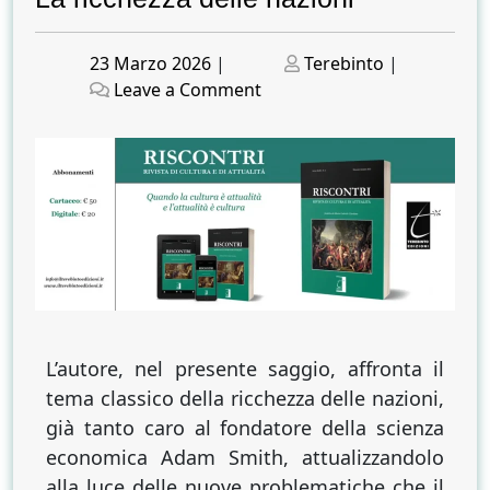
Posted
Posted
23 Marzo 2026
|
Terebinto
|
on
on
on
Leave a Comment
La
ricchezza
delle
nazioni
L’autore, nel presente saggio, affronta il
tema classico della ricchezza delle nazioni,
già tanto caro al fondatore della scienza
economica Adam Smith, attualizzandolo
alla luce delle nuove problematiche che il