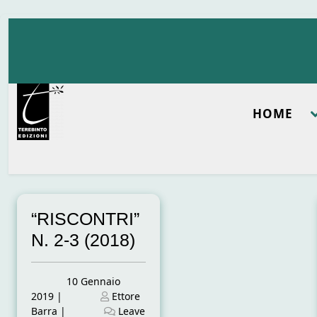
Skip
to
content
HOME
“RISCONTRI”
N. 2-3 (2018)
Posted
10 Gennaio
on
Posted
2019
|
Ettore
on
Barra
|
Leave