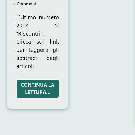
on
a Comment
“RISCONTRI”
N.
L’ultimo numero
2-
2018 di
3
“Riscontri”.
(2018)
Clicca sui link
per leggere gli
abstract degli
articoli.
CONTINUA LA
LETTURA…