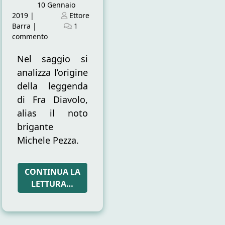
Posted
10 Gennaio
on
Posted
2019
|
Ettore
on
Barra
|
1
su
commento
Fra
Diavolo
Nel saggio si
e
analizza l’origine
Lèopold-
della leggenda
Sigisbert
di Fra Diavolo,
Hugo
alias il noto
brigante
Michele Pezza.
CONTINUA LA
LETTURA…