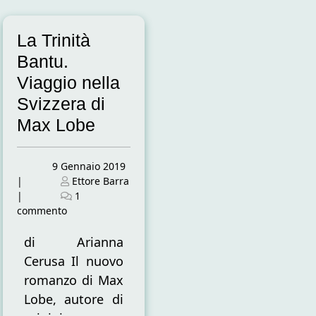
La Trinità
Bantu.
Viaggio nella
Svizzera di
Max Lobe
Posted
9 Gennaio 2019
on
Posted
|
Ettore Barra
on
|
1
su
commento
La
Trinità
di Arianna
Bantu.
Cerusa Il nuovo
Viaggio
romanzo di Max
nella
Lobe, autore di
Svizzera
di