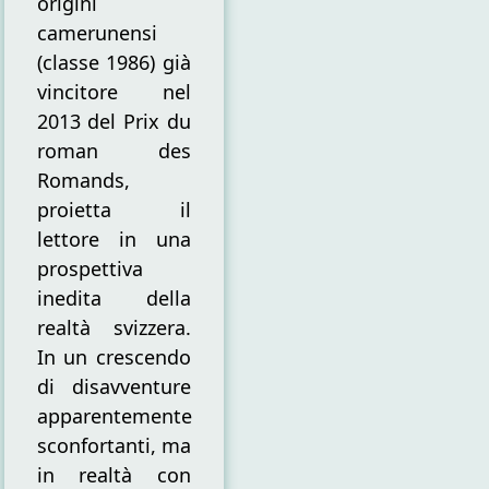
origini
Max
camerunensi
Lobe
(classe 1986) già
vincitore nel
2013 del Prix du
roman des
Romands,
proietta il
lettore in una
prospettiva
inedita della
realtà svizzera.
In un crescendo
di disavventure
apparentemente
sconfortanti, ma
in realtà con