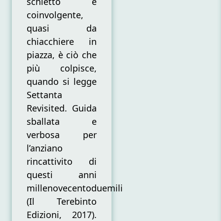
schietto e
Carlo
coinvolgente,
Crescitelli
quasi da
chiacchiere in
piazza, è ciò che
più colpisce,
quando si legge
Settanta
Revisited. Guida
sballata e
verbosa per
l’anziano
rincattivito di
questi anni
millenovecentoduemili
(Il Terebinto
Edizioni, 2017).