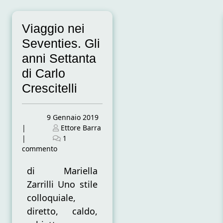
Viaggio nei
Seventies. Gli
anni Settanta
di Carlo
Crescitelli
Posted
9 Gennaio 2019
on
Posted
|
Ettore Barra
on
|
1
su
commento
Viaggio
nei
di Mariella
Seventies.
Zarrilli Uno stile
Gli
colloquiale,
anni
diretto, caldo,
Settanta
di