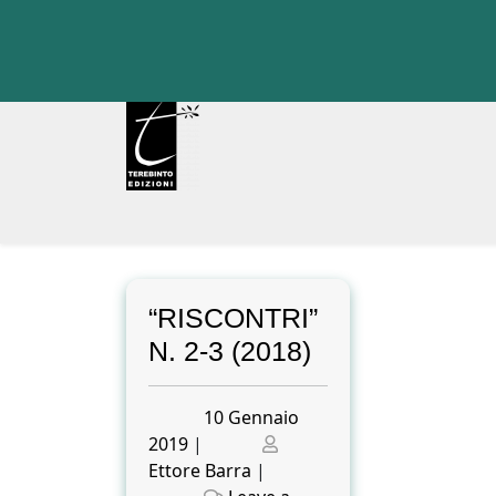
Skip
to
content
“RISCONTRI”
N. 2-3 (2018)
Posted
10 Gennaio
on
Posted
2019
|
on
Ettore Barra
|