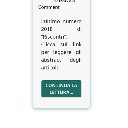
Leave a
on
Comment
“RISCONTRI”
N.
L’ultimo numero
2-
2018 di
3
“Riscontri”.
(2018)
Clicca sui link
per leggere gli
abstract degli
articoli.
CONTINUA LA
LETTURA…