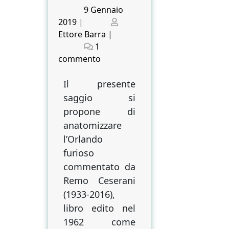
Posted
9 Gennaio
on
Posted
2019
|
on
Ettore Barra
|
1
su
commento
Remo
Ceserani
Il presente
commentatore
saggio si
dell’Orlando
propone di
furioso
anatomizzare
l’Orlando
furioso
commentato da
Remo Ceserani
(1933-2016),
libro edito nel
1962 come