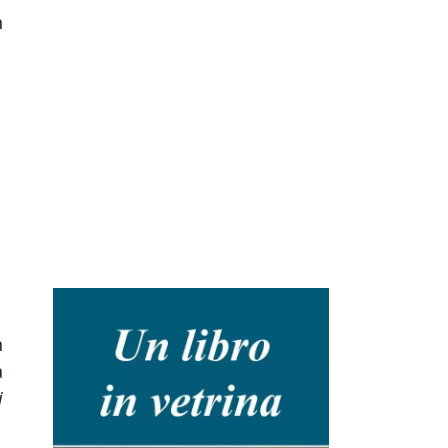
n
n
a
i