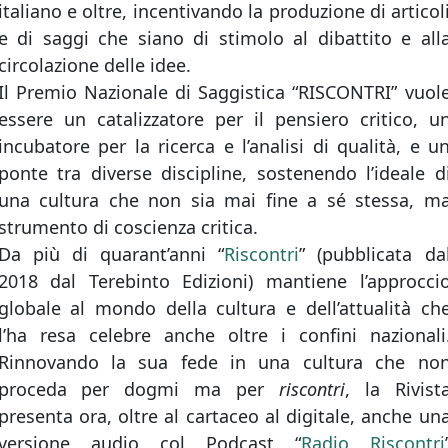
italiano e oltre, incentivando la produzione di articol
e di saggi che siano di stimolo al dibattito e all
circolazione delle idee.
Il Premio Nazionale di Saggistica “RISCONTRI” vuol
essere un catalizzatore per il pensiero critico, u
incubatore per la ricerca e l’analisi di qualità, e u
ponte tra diverse discipline, sostenendo l’ideale d
una cultura che non sia mai fine a sé stessa, m
strumento di coscienza critica.
Da più di quarant’anni “
Riscontri
” (pubblicata da
2018 dal Terebinto Edizioni) mantiene l’approcci
globale al mondo della cultura e dell’attualità ch
l’ha resa celebre anche oltre i confini nazionali
Rinnovando la sua fede in una cultura che no
proceda per dogmi ma per
riscontri
, la Rivist
presenta ora, oltre al cartaceo al digitale, anche un
versione audio col Podcast “
Radio Riscontri