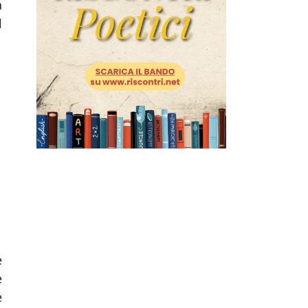
a
l
e
e
e