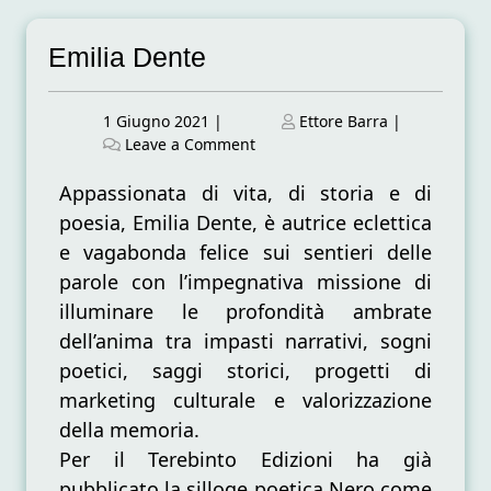
Emilia Dente
Posted
Posted
1 Giugno 2021
|
Ettore Barra
|
on
on
on
Leave a Comment
Emilia
Dente
Appassionata di vita, di storia e di
poesia, Emilia Dente, è autrice eclettica
e vagabonda felice sui sentieri delle
parole con l’impegnativa missione di
illuminare le profondità ambrate
dell’anima tra impasti narrativi, sogni
poetici, saggi storici, progetti di
marketing culturale e valorizzazione
della memoria.
Per il Terebinto Edizioni ha già
pubblicato la silloge poetica Nero come