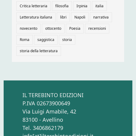
Critica letteraria
filosofia
Irpinia
italia
Letteratura italiana
libri
Napoli
narrativa
novecento
ottocento
Poesia
recensioni
Roma
saggistica
storia
storia della letteratura
IL TEREBINTO EDIZIONI
P.IVA 02673900649
Via Luigi Amabile, 42
83100 - Avellino
Tel. 3406862179
info[at]ilterebintoedizioni.it