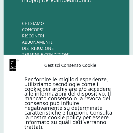
CHI SIAMO
CONCORSI
RISCONTRI
ABBONAMENTI
DISTRIBUZIONE
TERMINI E CONDIZIONI
CONTATTI
Gestisci Consenso Cookie
Per fornire le migliori esperienze,
PAGAMENTI ONLINE CON
utilizziamo tecnologie come i
cookie per archiviare e/o accedere
alle informazioni del dispositivo. Il
mancato consenso o la revoca del
consenso può influire
negativamente su determinate
caratteristiche e funzioni. Consulta
la nostra cookie policy per essere
informato su quali dati verranno
Metodi di pagamento
trattati.