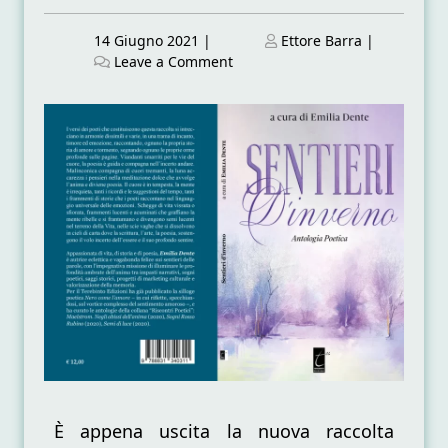
Posted
Posted
14 Giugno 2021
|
Ettore Barra
|
on
on
on
Leave a Comment
“Sentieri
d’inverno”
–
antologia
poetica
È appena uscita la nuova raccolta