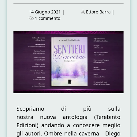
Posted
Posted
14 Giugno 2021
|
Ettore Barra
|
on
su
on
1 commento
“Sentieri
d’inverno”
–
gli
autori
Scopriamo di più sulla
nostra nuova antologia (Terebinto
Edizioni) andando a conoscere meglio
gli autori. Ombre nella caverna Diego