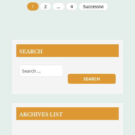
Paginazione
1
2
…
4
Successivi
degli
articoli
SEARCH
ARCHIVES LIST