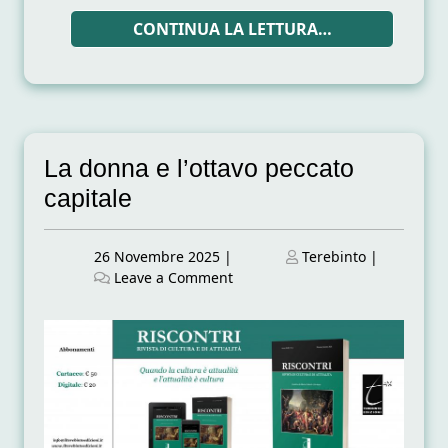
CONTINUA LA LETTURA…
La donna e l’ottavo peccato
capitale
Posted
Posted
26 Novembre 2025
|
Terebinto
|
on
on
on
Leave a Comment
La
donna
e
l’ottavo
peccato
capitale