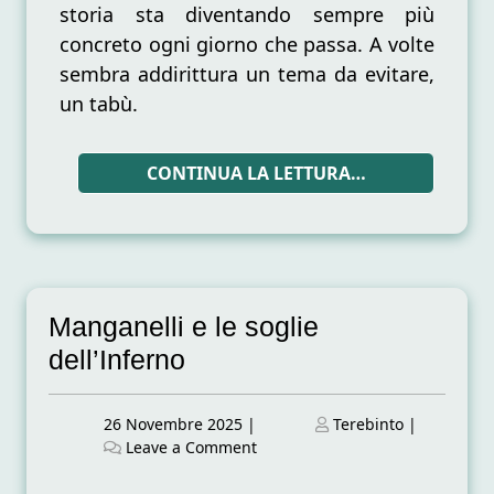
storia sta diventando sempre più
concreto ogni giorno che passa. A volte
sembra addirittura un tema da evitare,
un tabù.
CONTINUA LA LETTURA…
Manganelli e le soglie
dell’Inferno
Posted
Posted
26 Novembre 2025
|
Terebinto
|
on
on
on
Leave a Comment
Manganelli
e