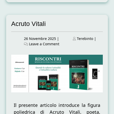
Acruto Vitali
Posted
Posted
26 Novembre 2025
|
Terebinto
|
on
on
on
Leave a Comment
Acruto
Vitali
Il presente articolo introduce la figura
poliedrica di Acruto Vitali, poeta,