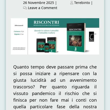
Posted
Posted
26 Novembre 2025
|
Terebinto
|
on
on
on
Leave a Comment
Oltre
la
paura
Quanto tempo deve passare prima che
si possa iniziare a ripensare con la
giusta lucidità ad un avvenimento
trascorso? Per quanto riguarda il
vissuto pandemico il rischio che si
finisca per non fare mai i conti con
quella particolare fase della nostra