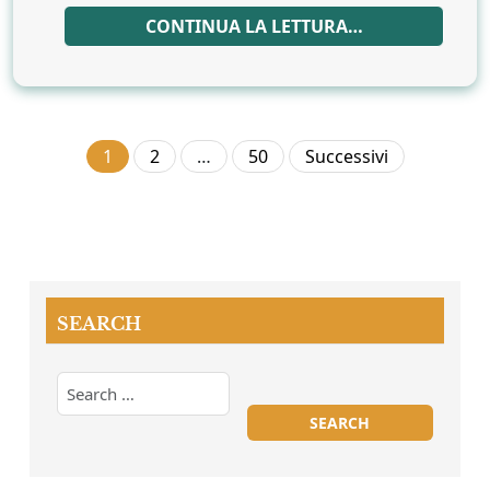
CONTINUA LA LETTURA…
Paginazione
1
2
…
50
Successivi
degli
articoli
SEARCH