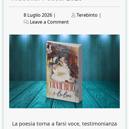
Posted
Posted
8 Luglio 2026
|
Terebinto
|
on
on
on
Leave a Comment
“Tra
il
buio
e
la
luce”:
la
nuova
pubblicazione
nata
nell’ambito
di
“Riscontri
Poetici
La poesia torna a farsi voce, testimonianza
2025”