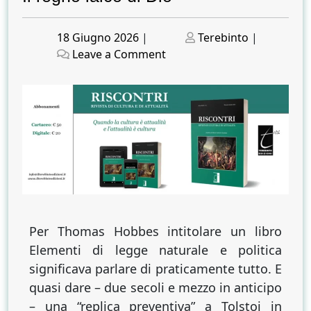
Posted
Posted
18 Giugno 2026
|
Terebinto
|
on
on
on
Leave a Comment
Il
regno
laico
di
Dio
Per Thomas Hobbes intitolare un libro
Elementi di legge naturale e politica
significava parlare di praticamente tutto. E
quasi dare – due secoli e mezzo in anticipo
– una “replica preventiva” a Tolstoj in