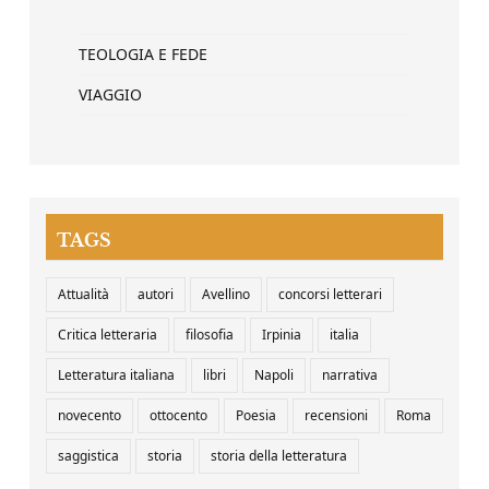
TEOLOGIA E FEDE
VIAGGIO
TAGS
Attualità
autori
Avellino
concorsi letterari
Critica letteraria
filosofia
Irpinia
italia
Letteratura italiana
libri
Napoli
narrativa
novecento
ottocento
Poesia
recensioni
Roma
saggistica
storia
storia della letteratura