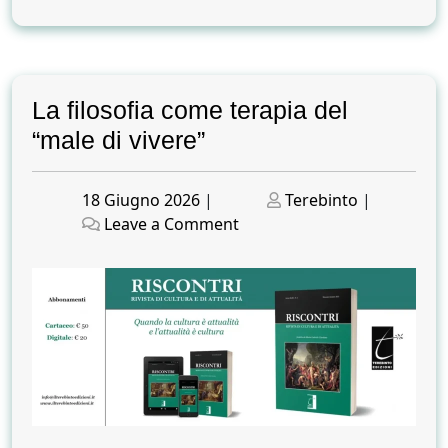
La filosofia come terapia del
“male di vivere”
Posted
Posted
18 Giugno 2026
|
Terebinto
|
on
on
on
Leave a Comment
La
filosofia
come
terapia
del
“male
di
vivere”