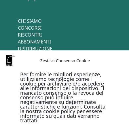
CHI SIAMO
CONCORSI
RISCONTRI
ABBONAMENTI
DISTRIBUZIONE
TERMINI E CONDIZIONI
Gestisci Consenso Cookie
CONTATTI
Per fornire le migliori esperienze,
utilizziamo tecnologie come i
cookie per archiviare e/o accedere
PAGAMENTI ONLINE CON
alle informazioni del dispositivo. Il
mancato consenso o la revoca del
consenso può influire
negativamente su determinate
caratteristiche e funzioni. Consulta
la nostra cookie policy per essere
informato su quali dati verranno
trattati.
Metodi di pagamento