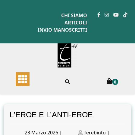
Skip
to
CHI SIAMO
content
ARTICOLI
INVIO MANOSCRITTI
0
L’EROE E L’ANTI-EROE
Posted
Posted
23 Marzo 2026
|
Terebinto
|