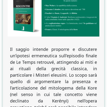
Eleusi.
Il
mitologema
della
Kore
nel
temps
retrouvé
[Enrico
Il saggio intende proporre e discutere
Palma]
un’ipotesi ermeneutica sull’episodio finale
de Le Temps retrouvé, attingendo ai miti e
ai rituali della grecità classica, in
particolare i Misteri eleusini. Lo scopo sarà
quello di argomentare la presenza e
l’articolazione del mitologema della Kore
(nel senso in cui tale concetto viene
declinato da Kerényi) nell’opera