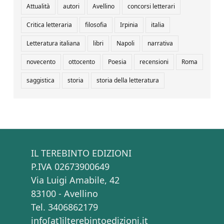
Attualità
autori
Avellino
concorsi letterari
Critica letteraria
filosofia
Irpinia
italia
Letteratura italiana
libri
Napoli
narrativa
novecento
ottocento
Poesia
recensioni
Roma
saggistica
storia
storia della letteratura
IL TEREBINTO EDIZIONI
P.IVA 02673900649
Via Luigi Amabile, 42
83100 - Avellino
Tel. 3406862179
info[at]ilterebintoedizioni.it