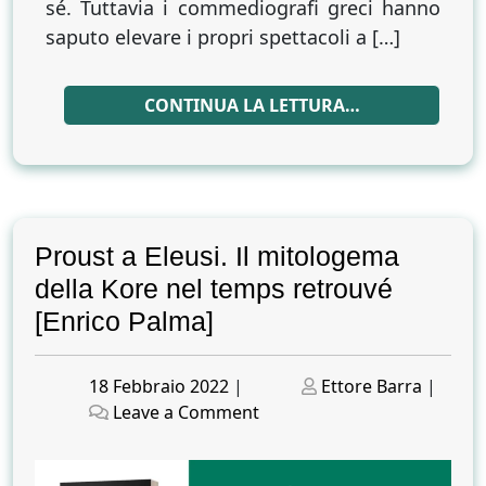
sé. Tuttavia i commediografi greci hanno
saputo elevare i propri spettacoli a […]
CONTINUA LA LETTURA…
Proust a Eleusi. Il mitologema
della Kore nel temps retrouvé
[Enrico Palma]
Posted
Posted
18 Febbraio 2022
|
Ettore Barra
|
on
on
on
Leave a Comment
Proust
a