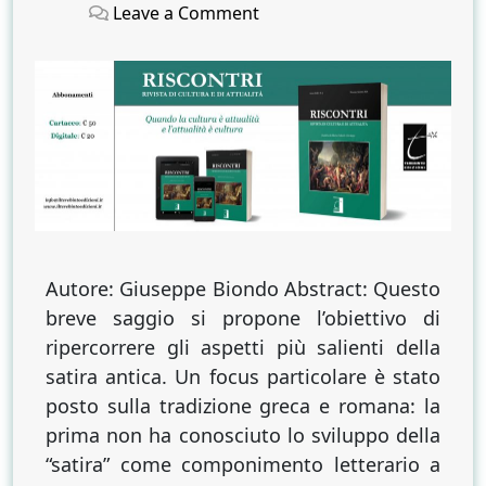
on
on
on
Leave a Comment
La
forza
millenaria
della
satira
Autore: Giuseppe Biondo Abstract: Questo
breve saggio si propone l’obiettivo di
ripercorrere gli aspetti più salienti della
satira antica. Un focus particolare è stato
posto sulla tradizione greca e romana: la
prima non ha conosciuto lo sviluppo della
“satira” come componimento letterario a