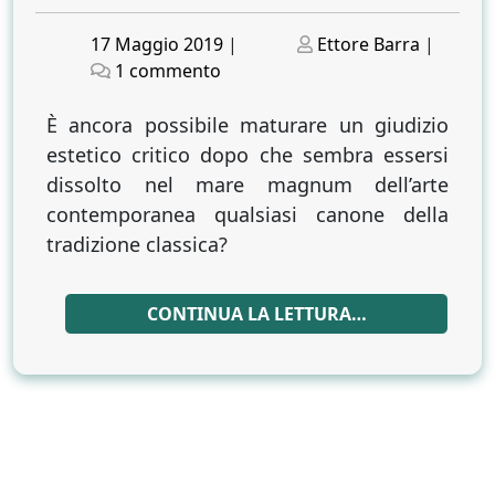
Posted
Posted
17 Maggio 2019
|
Ettore Barra
|
on
su
on
1 commento
LO
STATO
È ancora possibile maturare un giudizio
DELL’ARTE
estetico critico dopo che sembra essersi
CONTEMPORANEA
dissolto nel mare magnum dell’arte
Emin,
contemporanea qualsiasi canone della
Hirst,
tradizione classica?
Abramovič,
Banksy…
ultimo
CONTINUA LA LETTURA…
orizzonte
dell’arte?