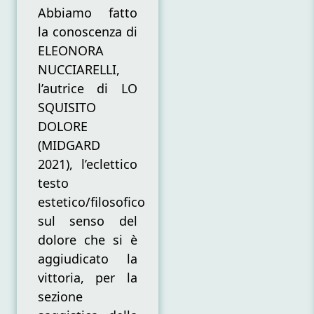
indaga
Abbiamo fatto
per
la conoscenza di
noi
la
ELEONORA
condizione
NUCCIARELLI,
esistenziale
l’autrice di LO
umana
tra
SQUISITO
sofferenza
DOLORE
e
(MIDGARD
consapevolezza
2021), l’eclettico
testo
estetico/filosofico
sul senso del
dolore che si è
aggiudicato la
vittoria, per la
sezione