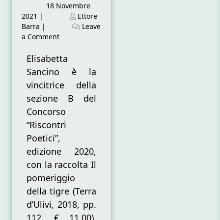
Posted
18 Novembre
on
Posted
2021
|
Ettore
on
Barra
|
Leave
on
a Comment
Intervista
a
Elisabetta
Elisabetta
Sancino è la
Sancino,
vincitrice della
vincitrice
sezione B del
del
Concorso
Concorso
“Riscontri
“Riscontri
Poetici”,
Poetici”,
sez.
B,
edizione 2020,
con
con la raccolta Il
“Il
pomeriggio
pomeriggio
della tigre (Terra
della
tigre”
d’Ulivi, 2018, pp.
112, € 11.00).