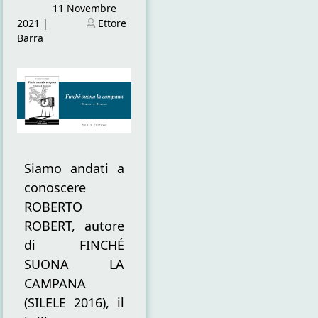
Posted
11 Novembre
on
Posted
2021
|
Ettore
on
Barra
Siamo andati a
conoscere
ROBERTO
ROBERT, autore
di FINCHÉ
SUONA LA
CAMPANA
(SILELE 2016), il