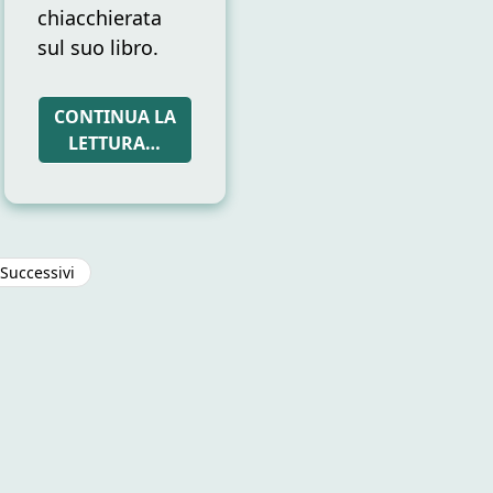
chiacchierata
sul suo libro.
CONTINUA LA
LETTURA…
Paginazione
Successivi
degli
articoli