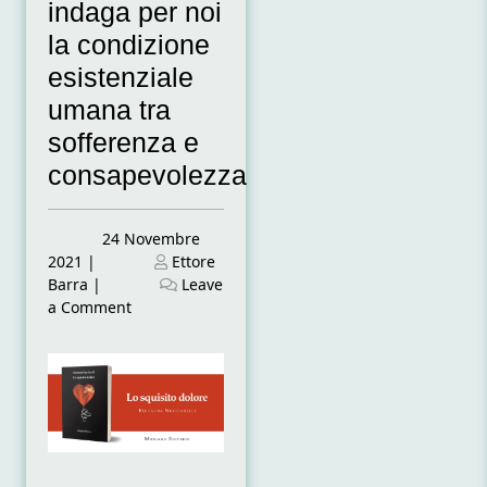
indaga per noi
la condizione
esistenziale
umana tra
sofferenza e
consapevolezza
Posted
24 Novembre
on
Posted
2021
|
Ettore
on
Barra
|
Leave
on
a Comment
Il
dolore
come
cura
dell’anima.
Eleonora
Nucciarelli