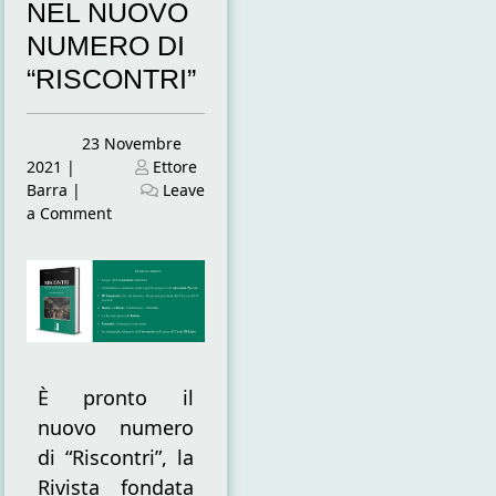
NEL NUOVO
NUMERO DI
“RISCONTRI”
Posted
23 Novembre
on
Posted
2021
|
Ettore
on
Barra
|
Leave
on
a Comment
FISICA
E
POLITICA
DEL
PENSIERO
DANTESCO
NEL
È pronto il
NUOVO
NUMERO
nuovo numero
DI
di “Riscontri”, la
“RISCONTRI”
Rivista fondata