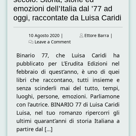
emozioni dell’Italia dal ’77 ad
oggi, raccontate da Luisa Caridi
Posted
Posted
10 Agosto 2020
|
Ettore Barra
|
on
on
on
Leave a Comment
Destini
incrociati
Binario 77, che Luisa Caridi ha
a
pubblicato per L’Erudita Edizioni nel
cavallo
febbraio di quest’anno, è uno di quei
del
libri che raccontano, tutti insieme e
secolo.
Storia,
senza scinderli mai del tutto, tempi,
storie
luoghi, persone, emozioni. Parliamone
ed
con l’autrice. BINARIO 77 di Luisa Caridi
emozioni
dell’Italia
Luisa, nel tuo romanzo ripercorri gli
dal
ultimi quarant’anni di storia Italiana a
’77
partire dal […]
ad