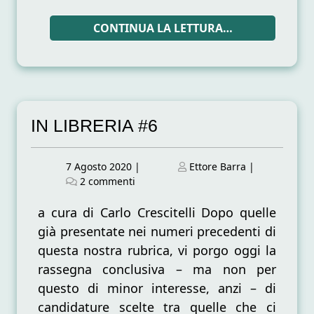
oggi,
raccontate
CONTINUA LA LETTURA…
da
Luisa
Caridi
IN LIBRERIA #6
Posted
Posted
7 Agosto 2020
|
Ettore Barra
|
on
su
on
2 commenti
IN
LIBRERIA
a cura di Carlo Crescitelli Dopo quelle
#6
già presentate nei numeri precedenti di
questa nostra rubrica, vi porgo oggi la
rassegna conclusiva – ma non per
questo di minor interesse, anzi – di
candidature scelte tra quelle che ci