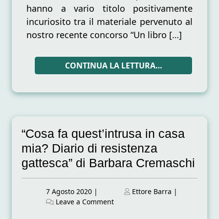
hanno a vario titolo positivamente
incuriosito tra il materiale pervenuto al
nostro recente concorso “Un libro […]
CONTINUA LA LETTURA…
“Cosa fa quest’intrusa in casa
mia? Diario di resistenza
gattesca” di Barbara Cremaschi
Posted
Posted
7 Agosto 2020
|
Ettore Barra
|
on
on
on
Leave a Comment
“Cosa