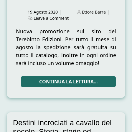
Posted
Posted
19 Agosto 2020
|
Ettore Barra
|
on
on
on
Leave a Comment
Promozione
estiva
Nuova promozione sul sito del
del
Terebinto Edizioni. Per tutto il mese di
Terebinto
agosto la spedizione sarà gratuita su
Edizioni
tutto il catalogo, inoltre in ogni ordine
sarà incluso un volume omaggio!
CONTINUA LA LETTURA…
Destini incrociati a cavallo del
secolo. Storia, storie ed