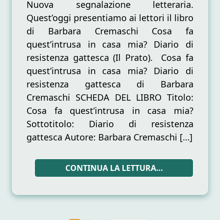
fa
Nuova segnalazione letteraria.
quest’intrusa
Quest’oggi presentiamo ai lettori il libro
in
di Barbara Cremaschi Cosa fa
casa
quest’intrusa in casa mia? Diario di
mia?
Diario
resistenza gattesca (Il Prato). Cosa fa
di
quest’intrusa in casa mia? Diario di
resistenza
resistenza gattesca di Barbara
gattesca”
di
Cremaschi SCHEDA DEL LIBRO Titolo:
Barbara
Cosa fa quest’intrusa in casa mia?
Cremaschi
Sottotitolo: Diario di resistenza
gattesca Autore: Barbara Cremaschi […]
CONTINUA LA LETTURA…