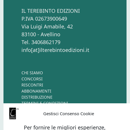
IL TEREBINTO EDIZIONI
P.IVA 02673900649
Via Luigi Amabile, 42
83100 - Avellino
Tel. 3406862179
info[at]ilterebintoedizioni.it
CHI SIAMO
CONCORSI
RISCONTRI
ABBONAMENTI
DISTRIBUZIONE
TERMINI E CONDIZIONI
CONTATTI
Gestisci Consenso Cookie
Per fornire le migliori esperienze,
PAGAMENTI ONLINE CON