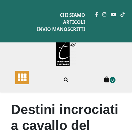
Skip
to
CHI SIAMO
content
ARTICOLI
INVIO MANOSCRITTI
0
Destini incrociati
a cavallo del