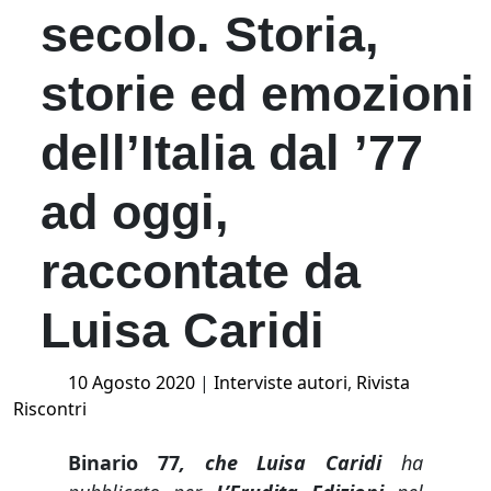
secolo. Storia,
storie ed emozioni
dell’Italia dal ’77
ad oggi,
raccontate da
Luisa Caridi
Posted
10 Agosto 2020
|
Interviste autori
,
Rivista
on
Riscontri
Binario 77
, che Luisa Caridi
ha