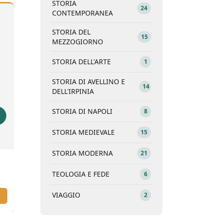
STORIA
24
CONTEMPORANEA
STORIA DEL
15
MEZZOGIORNO
STORIA DELL'ARTE
1
STORIA DI AVELLINO E
14
DELL'IRPINIA
STORIA DI NAPOLI
8
STORIA MEDIEVALE
15
STORIA MODERNA
21
TRA IL BUIO E LA LUCE
IL RACCO
15,00
€
ORIGINI. C
TEOLOGIA E FEDE
6
18
UNI
VIAGGIO
2
SCOPRI IL VOLUME
SCOPRI 