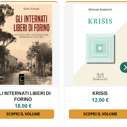
KRISIS
ANTONIO LA PENNA
12,00
€
16,00
€
SCOPRI IL VOLUME
SCOPRI IL VOLUME