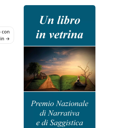
o con
in