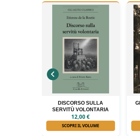
 SULLA
GLI INTERNATI LIBERI DI
LONTARIA
FORINO
0
€
18,00
€
 VOLUME
SCOPRI IL VOLUME