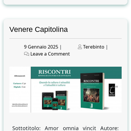
Venere Capitolina
Posted
Posted
9 Gennaio 2025
|
Terebinto
|
on
on
on
Leave a Comment
Venere
Capitolina
Sottotitolo: Amor omnia vincit Autore: