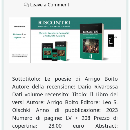
on
on
on
Leave a Comment
La
prima
controcultura
italiana
Sottotitolo: Le poesie di Arrigo Boito
Autore della recensione: Dario Rivarossa
Dati volume recensito: Titolo: Il Libro dei
versi Autore: Arrigo Boito Editore: Leo S.
Olschki Anno di pubblicazione: 2023
Numero di pagine: LV + 208 Prezzo di
copertina: 28,00 euro Abstract: