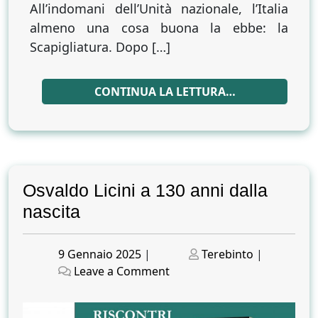
All’indomani dell’Unità nazionale, l’Italia
almeno una cosa buona la ebbe: la
Scapigliatura. Dopo […]
CONTINUA LA LETTURA…
Osvaldo Licini a 130 anni dalla
nascita
Posted
Posted
9 Gennaio 2025
|
Terebinto
|
on
on
on
Leave a Comment
Osvaldo
Licini