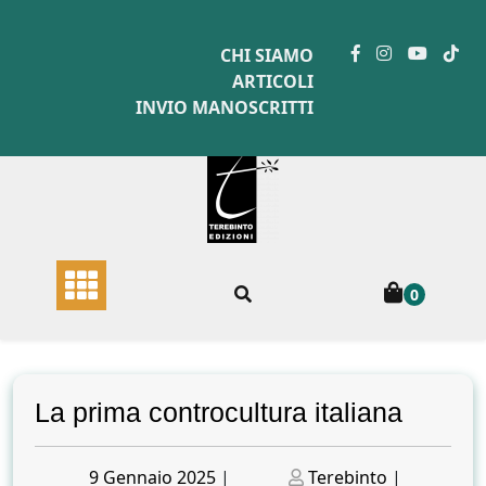
Skip
to
CHI SIAMO
content
ARTICOLI
INVIO MANOSCRITTI
0
La prima controcultura italiana
Posted
Posted
9 Gennaio 2025
|
Terebinto
|