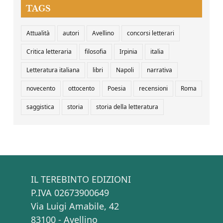
TAGS
Attualità
autori
Avellino
concorsi letterari
Critica letteraria
filosofia
Irpinia
italia
Letteratura italiana
libri
Napoli
narrativa
novecento
ottocento
Poesia
recensioni
Roma
saggistica
storia
storia della letteratura
IL TEREBINTO EDIZIONI
P.IVA 02673900649
Via Luigi Amabile, 42
83100 - Avellino