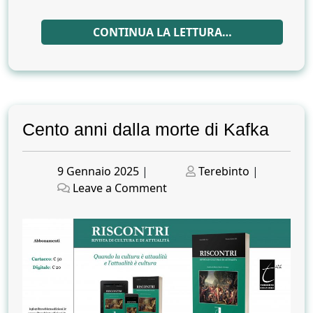
CONTINUA LA LETTURA…
Cento anni dalla morte di Kafka
Posted
Posted
9 Gennaio 2025
|
Terebinto
|
on
on
on
Leave a Comment
Cento
anni
dalla
morte
di
Kafka