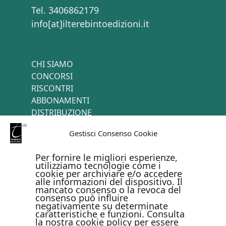
Tel. 3406862179
info[at]ilterebintoedizioni.it
CHI SIAMO
CONCORSI
RISCONTRI
ABBONAMENTI
DISTRIBUZIONE
TERMINI E CONDIZIONI
Gestisci Consenso Cookie
CONTATTI
Per fornire le migliori esperienze,
utilizziamo tecnologie come i
cookie per archiviare e/o accedere
PAGAMENTI ONLINE CON
alle informazioni del dispositivo. Il
mancato consenso o la revoca del
consenso può influire
negativamente su determinate
caratteristiche e funzioni. Consulta
la nostra cookie policy per essere