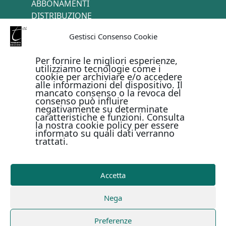
ABBONAMENTI
DISTRIBUZIONE
TERMINI E CONDIZIONI
Gestisci Consenso Cookie
CONTATTI
Per fornire le migliori esperienze,
utilizziamo tecnologie come i
cookie per archiviare e/o accedere
PAGAMENTI ONLINE CON
alle informazioni del dispositivo. Il
mancato consenso o la revoca del
consenso può influire
negativamente su determinate
caratteristiche e funzioni. Consulta
la nostra cookie policy per essere
informato su quali dati verranno
trattati.
Metodi di pagamento
Accetta
Copyright © Il Terebinto Edizioni - 2026
Privacy Policy
Nega
-
Cookie Policy
-
Termini e condizioni
-
Metodi di
pagamento
| Digital Design Marirosa Fedele
Preferenze