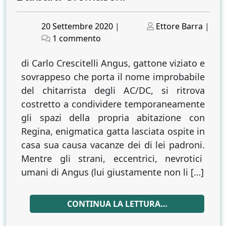
Posted
Posted
20 Settembre 2020
|
Ettore Barra
|
on
su
on
1 commento
Regina
ti
di Carlo Crescitelli Angus, gattone viziato e
presento
sovrappeso che porta il nome improbabile
Angus.
del chitarrista degli AC/DC, si ritrova
Alla
costretto a condividere temporaneamente
scoperta
gli spazi della propria abitazione con
della
Regina, enigmatica gatta lasciata ospite in
felina
casa sua causa vacanze dei di lei padroni.
felicità
Mentre gli strani, eccentrici, nevrotici
con
Barbara
umani di Angus (lui giustamente non li […]
Cremaschi
CONTINUA LA LETTURA…