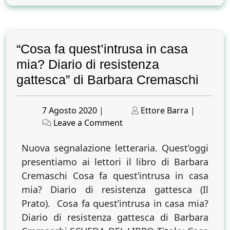
“Cosa fa quest’intrusa in casa
mia? Diario di resistenza
gattesca” di Barbara Cremaschi
Posted
Posted
7 Agosto 2020
|
Ettore Barra
|
on
on
on
Leave a Comment
“Cosa
fa
Nuova segnalazione letteraria. Quest’oggi
quest’intrusa
presentiamo ai lettori il libro di Barbara
in
Cremaschi Cosa fa quest’intrusa in casa
casa
mia? Diario di resistenza gattesca (Il
mia?
Prato). Cosa fa quest’intrusa in casa mia?
Diario
Diario di resistenza gattesca di Barbara
di