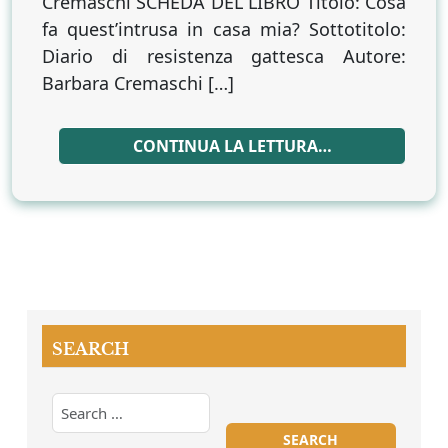
Cremaschi SCHEDA DEL LIBRO Titolo: Cosa
resistenza
fa quest’intrusa in casa mia? Sottotitolo:
gattesca”
di
Diario di resistenza gattesca Autore:
Barbara
Barbara Cremaschi […]
Cremaschi
CONTINUA LA LETTURA…
SEARCH