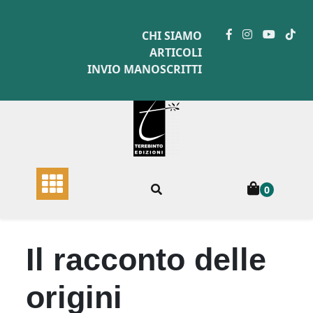
Skip
to
CHI SIAMO
content
ARTICOLI
INVIO MANOSCRITTI
0
Il racconto delle
origini