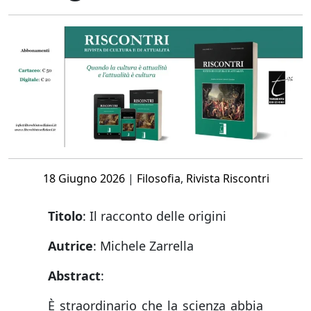
Posted
18 Giugno 2026
|
Filosofia
,
Rivista Riscontri
on
Titolo
:
Il racconto delle origini
Autrice
:
Michele Zarrella
Abstract
:
È straordinario che la scienza abbia