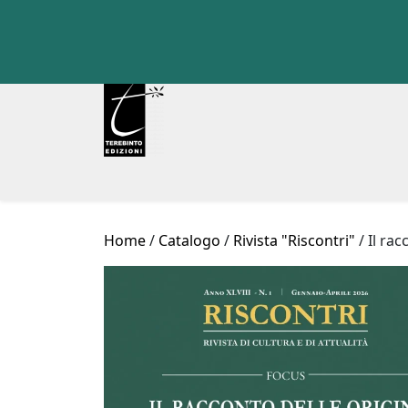
Skip
to
content
Home
/
Catalogo
/
Rivista "Riscontri"
/ Il ra