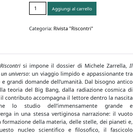
Il
Aggiungi al carrello
racconto
delle
origini.
Categoria:
Rivista "Riscontri"
Come
nasce
un
universo
quantità
Riscontri
si impone il dossier di Michele Zarrella,
Il
 un universo
: un viaggio limpido e appassionante tra
le e grandi domande dell’umanità. Dal bisogno antico
la teoria del Big Bang, dalla radiazione cosmica di
il contributo accompagna il lettore dentro la nascita
come lo studio dell’immensamente grande e
rga in una stessa vertiginosa narrazione: il vuoto
a formazione della materia, delle stelle, dei pianeti e,
uesto nucleo scientifico e filosofico, il fascicolo