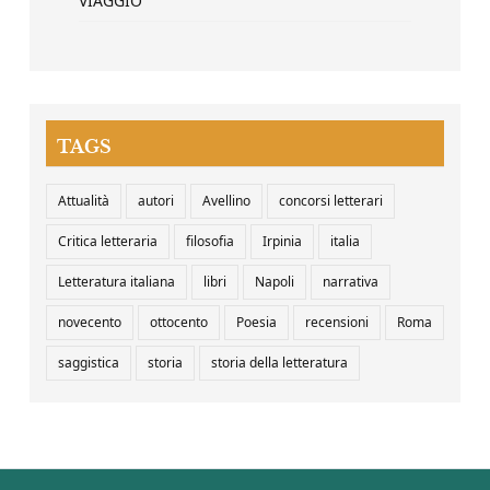
VIAGGIO
TAGS
Attualità
autori
Avellino
concorsi letterari
Critica letteraria
filosofia
Irpinia
italia
Letteratura italiana
libri
Napoli
narrativa
novecento
ottocento
Poesia
recensioni
Roma
saggistica
storia
storia della letteratura