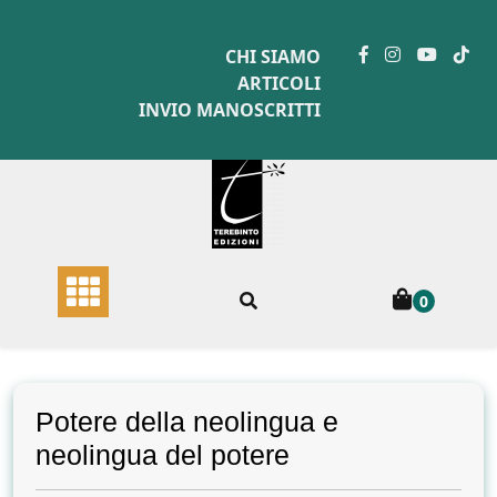
Skip
to
CHI SIAMO
content
ARTICOLI
INVIO MANOSCRITTI
0
Potere della neolingua e
neolingua del potere