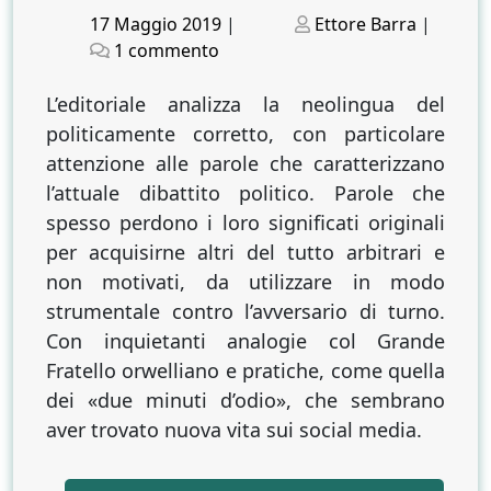
Posted
Posted
17 Maggio 2019
|
Ettore Barra
|
on
su
on
1 commento
Potere
della
L’editoriale analizza la neolingua del
neolingua
politicamente corretto, con particolare
e
attenzione alle parole che caratterizzano
neolingua
l’attuale dibattito politico. Parole che
del
spesso perdono i loro significati originali
potere
per acquisirne altri del tutto arbitrari e
non motivati, da utilizzare in modo
strumentale contro l’avversario di turno.
Con inquietanti analogie col Grande
Fratello orwelliano e pratiche, come quella
dei «due minuti d’odio», che sembrano
aver trovato nuova vita sui social media.