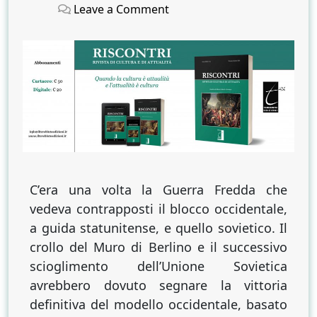
on
on
on
Leave a Comment
Stati
Uniti
nuova
patria
del
marxismo?
C’era una volta la Guerra Fredda che
vedeva contrapposti il blocco occidentale,
a guida statunitense, e quello sovietico. Il
crollo del Muro di Berlino e il successivo
scioglimento dell’Unione Sovietica
avrebbero dovuto segnare la vittoria
definitiva del modello occidentale, basato