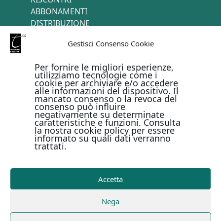
ABBONAMENTI
DISTRIBUZIONE
TERMINI E CONDIZIONI
Gestisci Consenso Cookie
CONTATTI
Per fornire le migliori esperienze,
utilizziamo tecnologie come i
cookie per archiviare e/o accedere
PAGAMENTI ONLINE CON
alle informazioni del dispositivo. Il
mancato consenso o la revoca del
consenso può influire
negativamente su determinate
caratteristiche e funzioni. Consulta
la nostra cookie policy per essere
informato su quali dati verranno
trattati.
Metodi di pagamento
Accetta
Copyright © Il Terebinto Edizioni - 2026
Privacy Policy
Nega
-
Cookie Policy
-
Termini e condizioni
-
Metodi di
pagamento
| Digital Design Marirosa Fedele