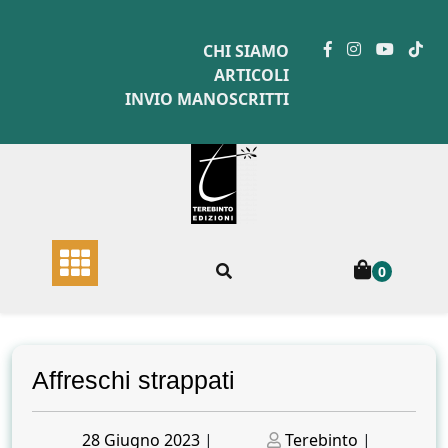
Skip
to
CHI SIAMO
content
ARTICOLI
INVIO MANOSCRITTI
0
Affreschi strappati
Posted
Posted
28 Giugno 2023
|
Terebinto
|