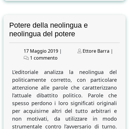
Potere della neolingua e
neolingua del potere
Posted
Posted
17 Maggio 2019
|
Ettore Barra
|
on
su
on
1 commento
Potere
della
L’editoriale analizza la neolingua del
neolingua
politicamente corretto, con particolare
e
attenzione alle parole che caratterizzano
neolingua
l’attuale dibattito politico. Parole che
del
spesso perdono i loro significati originali
potere
per acquisirne altri del tutto arbitrari e
non motivati, da utilizzare in modo
strumentale contro l’avversario di turno.