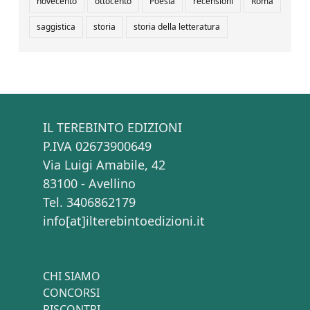
novecento
ottocento
Poesia
recensioni
Roma
saggistica
storia
storia della letteratura
IL TEREBINTO EDIZIONI
P.IVA 02673900649
Via Luigi Amabile, 42
83100 - Avellino
Tel. 3406862179
info[at]ilterebintoedizioni.it
CHI SIAMO
CONCORSI
RISCONTRI