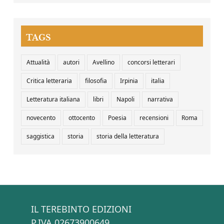
TAGS
Attualità
autori
Avellino
concorsi letterari
Critica letteraria
filosofia
Irpinia
italia
Letteratura italiana
libri
Napoli
narrativa
novecento
ottocento
Poesia
recensioni
Roma
saggistica
storia
storia della letteratura
IL TEREBINTO EDIZIONI
P.IVA 02673900649