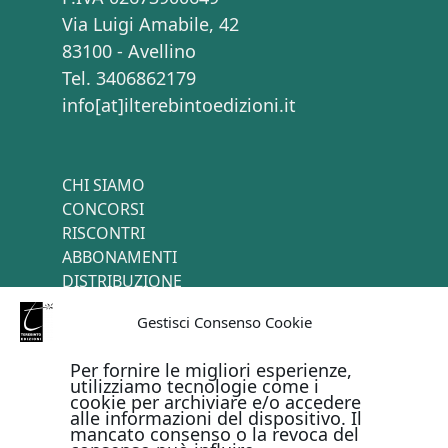
Via Luigi Amabile, 42
83100 - Avellino
Tel. 3406862179
info[at]ilterebintoedizioni.it
CHI SIAMO
CONCORSI
RISCONTRI
ABBONAMENTI
DISTRIBUZIONE
TERMINI E CONDIZIONI
Gestisci Consenso Cookie
CONTATTI
Per fornire le migliori esperienze,
utilizziamo tecnologie come i
cookie per archiviare e/o accedere
PAGAMENTI ONLINE CON
alle informazioni del dispositivo. Il
mancato consenso o la revoca del