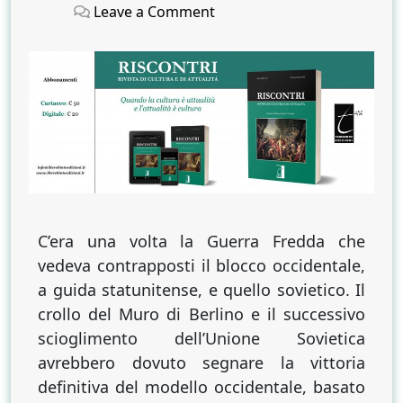
on
on
on
Leave a Comment
Stati
Uniti
nuova
patria
del
marxismo?
C’era una volta la Guerra Fredda che
vedeva contrapposti il blocco occidentale,
a guida statunitense, e quello sovietico. Il
crollo del Muro di Berlino e il successivo
scioglimento dell’Unione Sovietica
avrebbero dovuto segnare la vittoria
definitiva del modello occidentale, basato