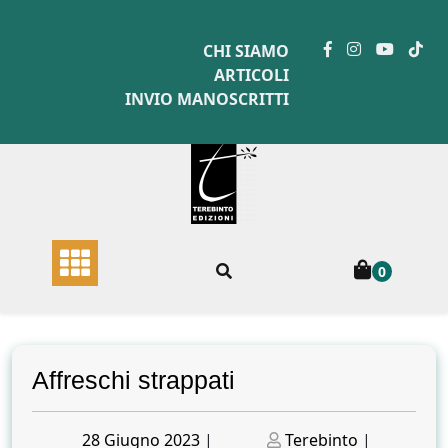
Skip
to
CHI SIAMO
content
ARTICOLI
INVIO MANOSCRITTI
0
Affreschi strappati
Posted
Posted
28 Giugno 2023
|
Terebinto
|