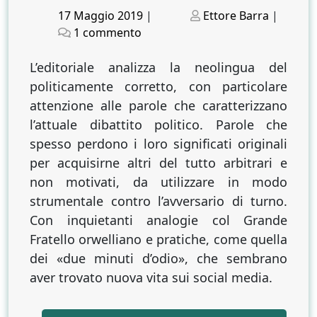
Posted
Posted
17 Maggio 2019
|
Ettore Barra
|
on
su
on
1 commento
Potere
della
L’editoriale analizza la neolingua del
neolingua
politicamente corretto, con particolare
e
attenzione alle parole che caratterizzano
neolingua
l’attuale dibattito politico. Parole che
del
spesso perdono i loro significati originali
potere
per acquisirne altri del tutto arbitrari e
non motivati, da utilizzare in modo
strumentale contro l’avversario di turno.
Con inquietanti analogie col Grande
Fratello orwelliano e pratiche, come quella
dei «due minuti d’odio», che sembrano
aver trovato nuova vita sui social media.