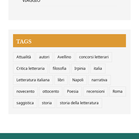
VIAGGIO
TAGS
Attualità
autori
Avellino
concorsi letterari
Critica letteraria
filosofia
Irpinia
italia
Letteratura italiana
libri
Napoli
narrativa
novecento
ottocento
Poesia
recensioni
Roma
saggistica
storia
storia della letteratura