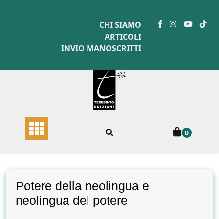
Skip
to
CHI SIAMO
content
ARTICOLI
INVIO MANOSCRITTI
0
Potere della neolingua e
neolingua del potere