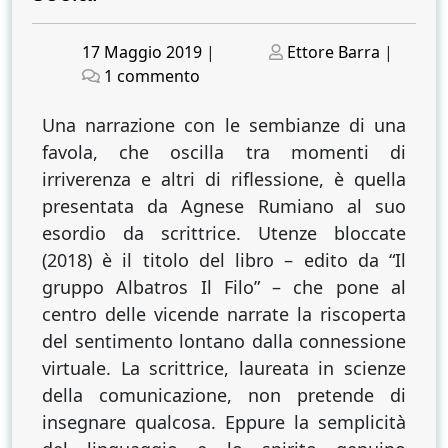
Posted
Posted
17 Maggio 2019
|
Ettore Barra
|
on
su
on
1 commento
UTENZE
BLOCCATE.
Una narrazione con le sembianze di una
Agnese
favola, che oscilla tra momenti di
Rumiano
irriverenza e altri di riflessione, è quella
e
presentata da Agnese Rumiano al suo
l’amore
esordio da scrittrice. Utenze bloccate
ai
(2018) è il titolo del libro – edito da “Il
tempi
gruppo Albatros Il Filo” – che pone al
dei
centro delle vicende narrate la riscoperta
social
del sentimento lontano dalla connessione
virtuale. La scrittrice, laureata in scienze
della comunicazione, non pretende di
insegnare qualcosa. Eppure la semplicità