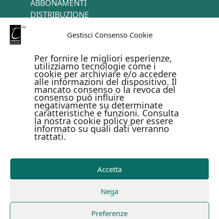
ABBONAMENTI
DISTRIBUZIONE
TERMINI E CONDIZIONI
Gestisci Consenso Cookie
CONTATTI
Per fornire le migliori esperienze,
utilizziamo tecnologie come i
cookie per archiviare e/o accedere
PAGAMENTI ONLINE CON
alle informazioni del dispositivo. Il
mancato consenso o la revoca del
consenso può influire
negativamente su determinate
caratteristiche e funzioni. Consulta
la nostra cookie policy per essere
informato su quali dati verranno
trattati.
Metodi di pagamento
Accetta
Copyright © Il Terebinto Edizioni - 2026
Privacy Policy
Nega
-
Cookie Policy
-
Termini e condizioni
-
Metodi di
pagamento
| Digital Design Marirosa Fedele
Preferenze