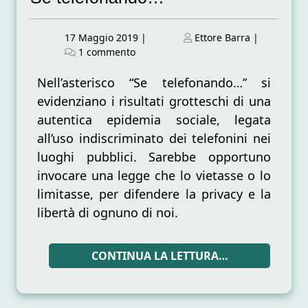
Posted
Posted
17 Maggio 2019
|
Ettore Barra
|
on
su
on
1 commento
Se
telefonando…
Nell’asterisco “Se telefonando…” si
evidenziano i risultati grotteschi di una
autentica epidemia sociale, legata
all’uso indiscriminato dei telefonini nei
luoghi pubblici. Sarebbe opportuno
invocare una legge che lo vietasse o lo
limitasse, per difendere la privacy e la
libertà di ognuno di noi.
CONTINUA LA LETTURA…