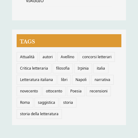
VIAGGIO
TAGS
Attualità
autori
Avellino
concorsi letterari
Critica letteraria
filosofia
Irpinia
italia
Letteratura italiana
libri
Napoli
narrativa
novecento
ottocento
Poesia
recensioni
Roma
saggistica
storia
storia della letteratura