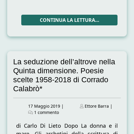
CONTINUA LA LETTURA…
La seduzione dell’altrove nella
Quinta dimensione. Poesie
scelte 1958-2018 di Corrado
Calabrò*
Posted
Posted
17 Maggio 2019
|
Ettore Barra
|
on
su
on
1 commento
La
seduzione
di Carlo Di Lieto Dopo La donna e il
dell’altrove
mare. Gli archetipi della scrittura di