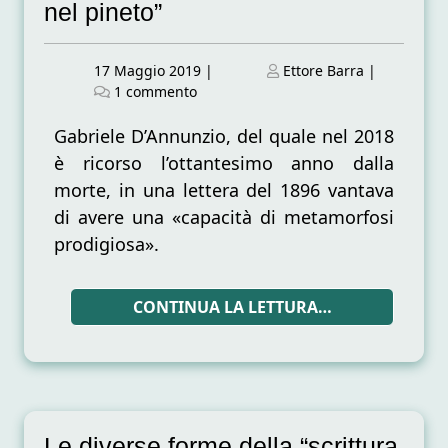
nel pineto”
Posted
Posted
17 Maggio 2019
|
Ettore Barra
|
on
su
on
1 commento
Metamorfosi
dannunziane.
Gabriele D’Annunzio, del quale nel 2018
Le
è ricorso l’ottantesimo anno dalla
‘reincarnazioni’
morte, in una lettera del 1896 vantava
della
di avere una «capacità di metamorfosi
“Pioggia
nel
prodigiosa».
pineto”
CONTINUA LA LETTURA…
Le diverse forme della “scrittura