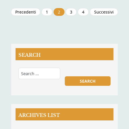
Paginazione
Precedenti
1
2
3
4
Successivi
degli
articoli
SEARCH
ARCHIVES LIST