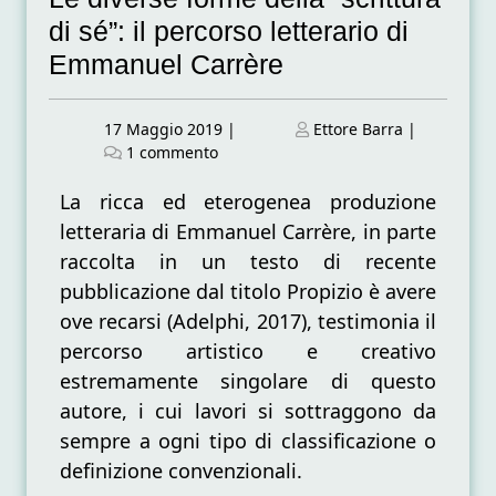
di sé”: il percorso letterario di
Emmanuel Carrère
Posted
Posted
17 Maggio 2019
|
Ettore Barra
|
on
su
on
1 commento
Le
diverse
La ricca ed eterogenea produzione
forme
letteraria di Emmanuel Carrère, in parte
della
raccolta in un testo di recente
“scrittura
pubblicazione dal titolo Propizio è avere
di
sé”:
ove recarsi (Adelphi, 2017), testimonia il
il
percorso artistico e creativo
percorso
estremamente singolare di questo
letterario
di
autore, i cui lavori si sottraggono da
Emmanuel
sempre a ogni tipo di classificazione o
Carrère
definizione convenzionali.