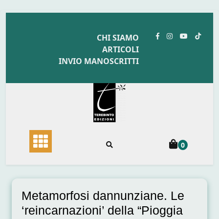
Skip
to
CHI SIAMO
content
ARTICOLI
INVIO MANOSCRITTI
0
Metamorfosi dannunziane. Le
‘reincarnazioni’ della “Pioggia