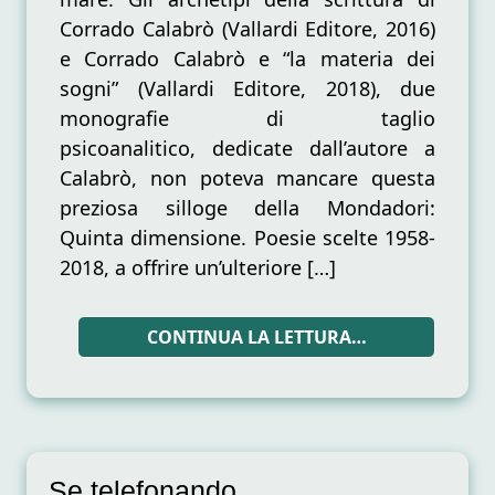
nella
Corrado Calabrò (Vallardi Editore, 2016)
Quinta
e Corrado Calabrò e “la materia dei
dimensione.
Poesie
sogni” (Vallardi Editore, 2018), due
scelte
monografie di taglio
1958-
psicoanalitico, dedicate dall’autore a
2018
di
Calabrò, non poteva mancare questa
Corrado
preziosa silloge della Mondadori:
Calabrò*
Quinta dimensione. Poesie scelte 1958-
2018, a offrire un’ulteriore […]
CONTINUA LA LETTURA…
Se telefonando…