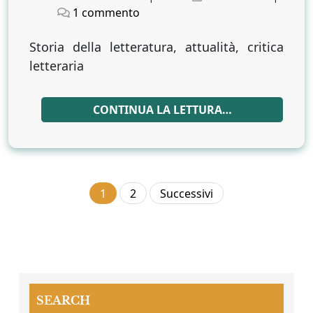
on
su
on
1 commento
Un
clandestino
Storia della letteratura, attualità, critica
di
letteraria
nome
Francesco
CONTINUA LA LETTURA…
Paginazione
1
2
Successivi
degli
articoli
SEARCH