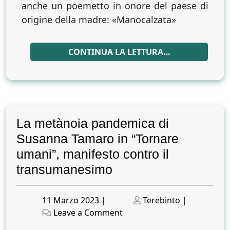
anche un poemetto in onore del paese di
origine della madre: «Manocalzata»
CONTINUA LA LETTURA…
La metànoia pandemica di
Susanna Tamaro in “Tornare
umani”, manifesto contro il
transumanesimo
Posted
Posted
11 Marzo 2023
|
Terebinto
|
on
on
on
Leave a Comment
La