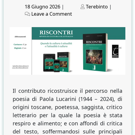
Posted
Posted
18 Giugno 2026
|
Terebinto
|
on
on
on
Leave a Comment
La
poesia
di
Paola
Lucarini.
Un
percorso
dantesco
Il contributo ricostruisce il percorso nella
poesia di Paola Lucarini (1944 – 2024), di
origini toscane, poetessa, saggista, critico
letterario per la quale la poesia è stata
respiro e alimento; e con affondi di critica
del testo, soffermandosi sulle principali