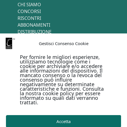
CHI SIAMO
CONCORSI
RISCONTRI
ABBONAMENTI
DISTRIBUZIONE
TERMINI E CONDIZIONI
Gestisci Consenso Cookie
CONTATTI
Per fornire le migliori esperienze,
utilizziamo tecnologie come i
cookie per archiviare e/o accedere
PAGAMENTI ONLINE CON
alle informazioni del dispositivo. Il
mancato consenso o la revoca del
consenso può influire
negativamente su determinate
caratteristiche e funzioni. Consulta
la nostra cookie policy per essere
informato su quali dati verranno
trattati.
Metodi di pagamento
Accetta