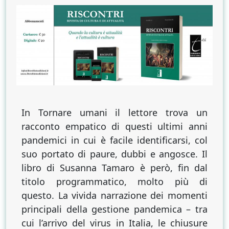
metànoia
pandemica
di
Susanna
Tamaro
in
“Tornare
umani”,
manifesto
In Tornare umani il lettore trova un
contro
racconto empatico di questi ultimi anni
il
pandemici in cui è facile identificarsi, col
transumanesimo
suo portato di paure, dubbi e angosce. Il
libro di Susanna Tamaro è però, fin dal
titolo programmatico, molto più di
questo. La vivida narrazione dei momenti
principali della gestione pandemica – tra
cui l’arrivo del virus in Italia, le chiusure