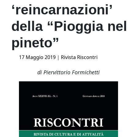
‘reincarnazioni’
della “Pioggia nel
pineto”
Posted
17 Maggio 2019
|
Rivista Riscontri
on
di Piervittorio Formichetti