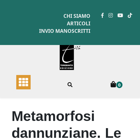
Skip
to
CHI SIAMO
content
ARTICOLI
INVIO MANOSCRITTI
0
Metamorfosi
dannunziane. Le