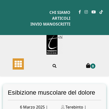
Skip
to
CHI SIAMO
content
ARTICOLI
INVIO MANOSCRITTI
0
Esibizione muscolare del dolore
Posted
Posted
6 Marzo 2025
|
Terebinto
|