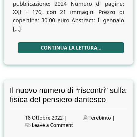
pubblicazione: 2024 Numero di pagine:
XXI + 176, con 21 immagini Prezzo di
copertina: 30,00 euro Abstract: Il gennaio
[…]
CONTINUA LA LETTURA…
Il nuovo numero di “riscontri” sulla
fisica del pensiero dantesco
Posted
Posted
18 Ottobre 2022
|
Terebinto
|
on
on
on
Leave a Comment
Il