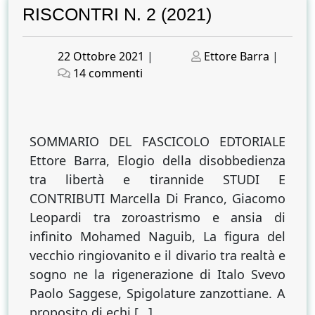
RISCONTRI N. 2 (2021)
Posted
Posted
22 Ottobre 2021
|
Ettore Barra
|
on
su
on
14 commenti
RISCONTRI
N.
2
(2021)
SOMMARIO DEL FASCICOLO EDTORIALE
Ettore Barra, Elogio della disobbedienza
tra libertà e tirannide STUDI E
CONTRIBUTI Marcella Di Franco, Giacomo
Leopardi tra zoroastrismo e ansia di
infinito Mohamed Naguib, La figura del
vecchio ringiovanito e il divario tra realtà e
sogno ne la rigenerazione di Italo Svevo
Paolo Saggese, Spigolature zanzottiane. A
proposito di echi […]