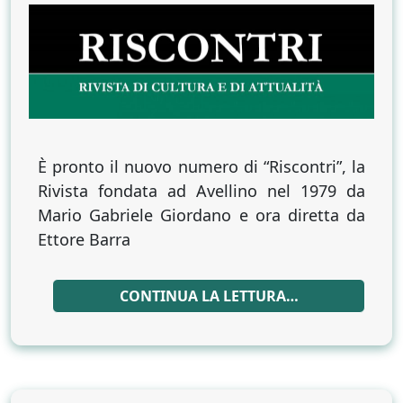
nuovo
numero
di
“riscontri”
sulla
fisica
del
pensiero
È pronto il nuovo numero di “Riscontri”, la
dantesco
Rivista fondata ad Avellino nel 1979 da
Mario Gabriele Giordano e ora diretta da
Ettore Barra
CONTINUA LA LETTURA…