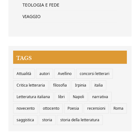
TEOLOGIA E FEDE
VIAGGIO
TAGS
Attualità
autori
Avellino
concorsi letterari
Critica letteraria
filosofia
Irpinia
italia
Letteratura italiana
libri
Napoli
narrativa
novecento
ottocento
Poesia
recensioni
Roma
saggistica
storia
storia della letteratura