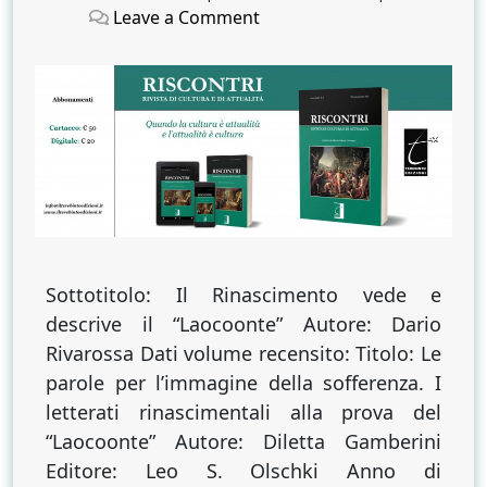
on
on
on
Leave a Comment
Esibizione
muscolare
del
dolore
Sottotitolo: Il Rinascimento vede e
descrive il “Laocoonte” Autore: Dario
Rivarossa Dati volume recensito: Titolo: Le
parole per l’immagine della sofferenza. I
letterati rinascimentali alla prova del
“Laocoonte” Autore: Diletta Gamberini
Editore: Leo S. Olschki Anno di