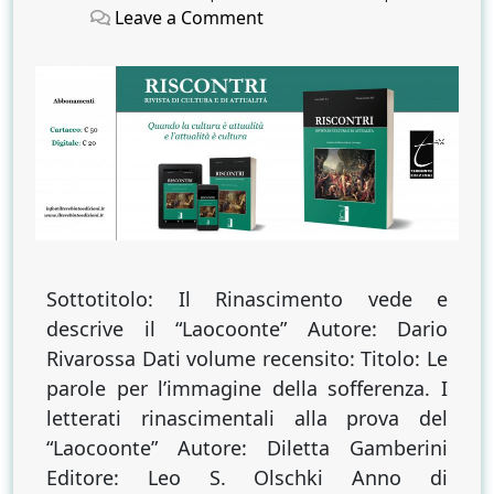
on
on
on
Leave a Comment
Esibizione
muscolare
del
dolore
Sottotitolo: Il Rinascimento vede e
descrive il “Laocoonte” Autore: Dario
Rivarossa Dati volume recensito: Titolo: Le
parole per l’immagine della sofferenza. I
letterati rinascimentali alla prova del
“Laocoonte” Autore: Diletta Gamberini
Editore: Leo S. Olschki Anno di