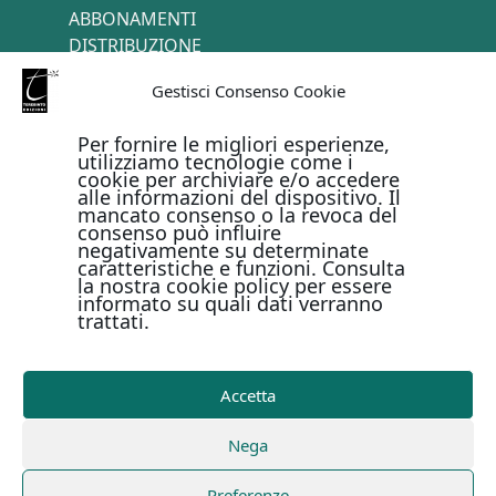
ABBONAMENTI
DISTRIBUZIONE
TERMINI E CONDIZIONI
Gestisci Consenso Cookie
CONTATTI
Per fornire le migliori esperienze,
utilizziamo tecnologie come i
cookie per archiviare e/o accedere
PAGAMENTI ONLINE CON
alle informazioni del dispositivo. Il
mancato consenso o la revoca del
consenso può influire
negativamente su determinate
caratteristiche e funzioni. Consulta
la nostra cookie policy per essere
informato su quali dati verranno
trattati.
Metodi di pagamento
Accetta
Copyright © Il Terebinto Edizioni - 2026
Privacy Policy
Nega
-
Cookie Policy
-
Termini e condizioni
-
Metodi di
pagamento
| Digital Design Marirosa Fedele
Preferenze