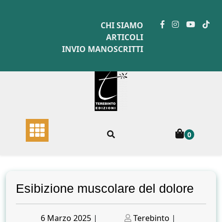
Skip
to
CHI SIAMO
content
ARTICOLI
INVIO MANOSCRITTI
0
Esibizione muscolare del dolore
Posted
Posted
6 Marzo 2025
|
Terebinto
|