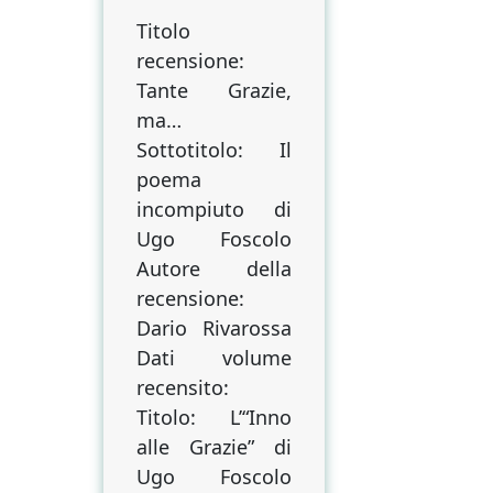
incompiuto
Titolo
di
recensione:
Ugo
Foscolo
Tante Grazie,
ma…
Sottotitolo: Il
poema
incompiuto di
Ugo Foscolo
Autore della
recensione:
Dario Rivarossa
Dati volume
recensito:
Titolo: L’“Inno
alle Grazie” di
Ugo Foscolo