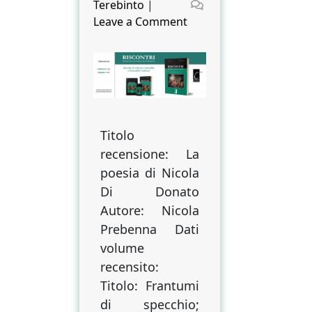
on
Terebinto
|
on
Leave a Comment
La
poesia
di
Nicola
Di
Donato
Titolo
recensione: La
poesia di Nicola
Di Donato
Autore: Nicola
Prebenna Dati
volume
recensito:
Titolo: Frantumi
di specchio;