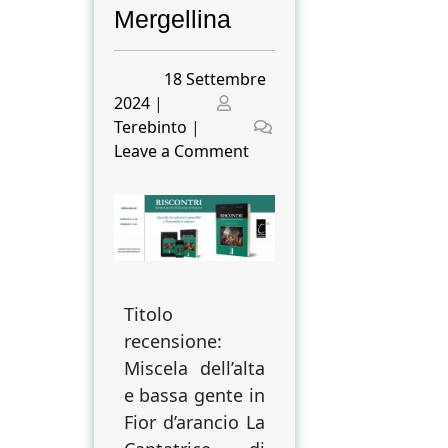
Mergellina
Posted
18 Settembre
on
Posted
2024
|
on
Terebinto
|
on
Leave a Comment
Miscela
dell’alta
e
bassa
gente
in Fior
Titolo
d’arancio
recensione:
La
Cantatrice
Miscela dell’alta
di
e bassa gente in
Mergellina
Fior d’arancio La