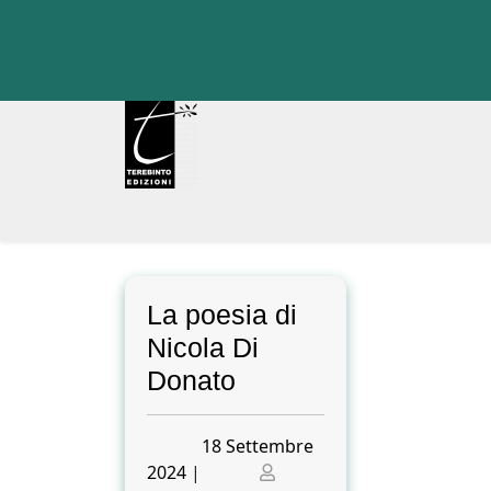
Skip
to
content
La poesia di
Nicola Di
Donato
Posted
18 Settembre
on
Posted
2024
|