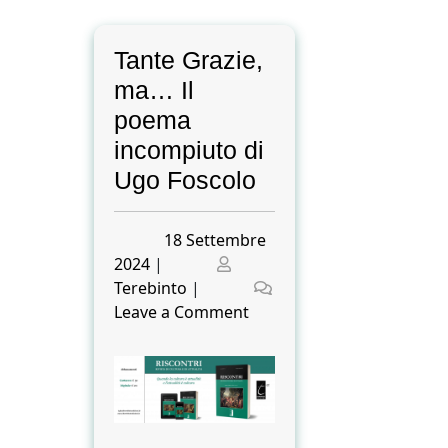
Tante Grazie,
ma… Il
poema
incompiuto di
Ugo Foscolo
Posted
18 Settembre
on
Posted
2024
|
on
Terebinto
|
on
Leave a Comment
Tante
Grazie,
ma…
Il
poema