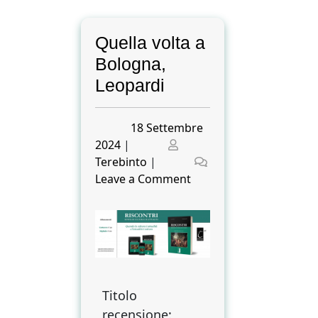
Quella volta a
Bologna,
Leopardi
Posted
18 Settembre
on
Posted
2024
|
on
Terebinto
|
on
Leave a Comment
Quella
volta
a
Bologna,
Leopardi
Titolo
recensione: