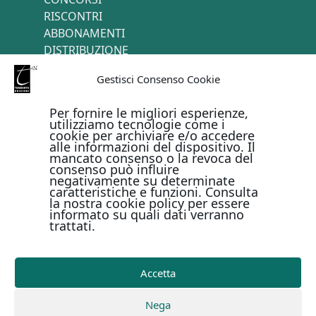
RISCONTRI
ABBONAMENTI
DISTRIBUZIONE
TERMINI E CONDIZIONI
Gestisci Consenso Cookie
CONTATTI
Per fornire le migliori esperienze,
utilizziamo tecnologie come i
cookie per archiviare e/o accedere
PAGAMENTI ONLINE CON
alle informazioni del dispositivo. Il
mancato consenso o la revoca del
consenso può influire
negativamente su determinate
caratteristiche e funzioni. Consulta
la nostra cookie policy per essere
informato su quali dati verranno
trattati.
Metodi di pagamento
Accetta
Copyright © Il Terebinto Edizioni - 2026
Privacy Policy
Nega
-
Cookie Policy
-
Termini e condizioni
-
Metodi di