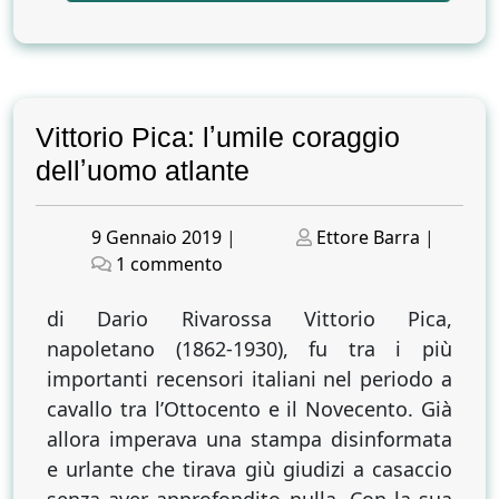
Vittorio Pica: lʼumile coraggio
dellʼuomo atlante
Posted
Posted
9 Gennaio 2019
|
Ettore Barra
|
on
su
on
1 commento
Vittorio
Pica:
di Dario Rivarossa Vittorio Pica,
lʼumile
napoletano (1862-1930), fu tra i più
coraggio
importanti recensori italiani nel periodo a
dellʼuomo
cavallo tra lʼOttocento e il Novecento. Già
atlante
allora imperava una stampa disinformata
e urlante che tirava giù giudizi a casaccio