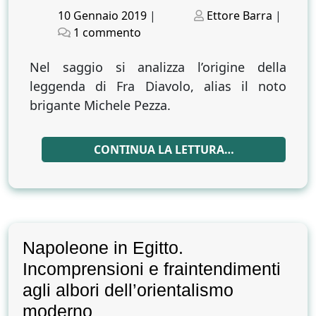
Posted
Posted
10 Gennaio 2019
|
Ettore Barra
|
on
su
on
1 commento
Fra
Diavolo
Nel saggio si analizza l’origine della
e
leggenda di Fra Diavolo, alias il noto
Lèopold-
brigante Michele Pezza.
Sigisbert
Hugo
CONTINUA LA LETTURA…
Napoleone in Egitto.
Incomprensioni e fraintendimenti
agli albori dell’orientalismo
moderno