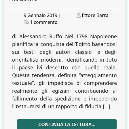
Posted
Posted
9 Gennaio 2019
|
Ettore Barra
|
on
su
on
1 commento
Napoleone
in
di Alessandro Ruffo Nel 1798 Napoleone
Egitto.
pianifica la conquista dell’Egitto basandosi
Incomprensioni
sui testi degli autori classici e degli
e
orientalisti moderni, identificando in toto
fraintendimenti
il paese ivi descritto con quello reale.
agli
Questa tendenza, definita “atteggiamento
albori
testuale”, gli impedisce di comprendere
dell’orientalismo
realmente gli egiziani contribuendo al
moderno
fallimento della spedizione e impedendo
l’instaurarsi di un rapporto di fiducia […]
CONTINUA LA LETTURA…