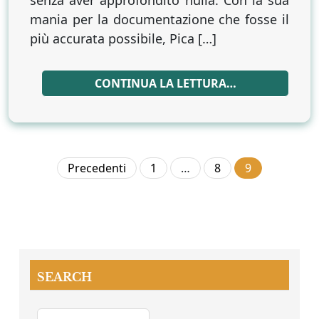
senza aver approfondito nulla. Con la sua
mania per la documentazione che fosse il
più accurata possibile, Pica […]
CONTINUA LA LETTURA…
Paginazione
Precedenti
1
…
8
9
degli
articoli
SEARCH