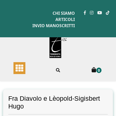
Skip
to
CHI SIAMO
content
ARTICOLI
INVIO MANOSCRITTI
0
Fra Diavolo e Lèopold-Sigisbert
Hugo