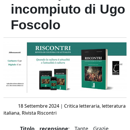
incompiuto di Ugo
Foscolo
Posted
18 Settembre 2024
|
Critica letteraria
,
letteratura
on
italiana
,
Rivista Riscontri
Titolo recensione
: Tante Grazie,