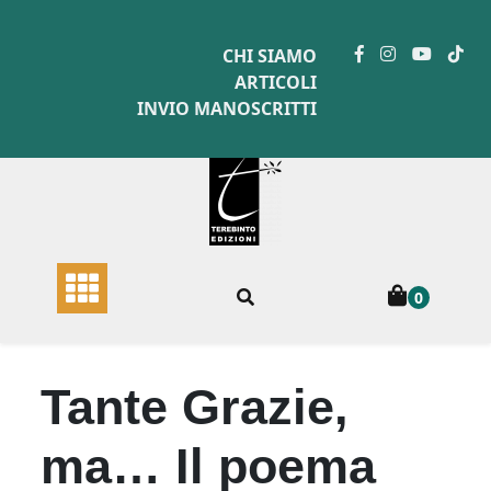
Skip
to
CHI SIAMO
content
ARTICOLI
INVIO MANOSCRITTI
0
Tante Grazie,
ma… Il poema