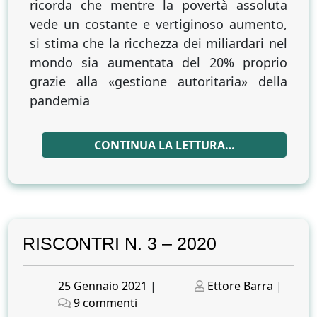
ricorda che mentre la povertà assoluta
vede un costante e vertiginoso aumento,
si stima che la ricchezza dei miliardari nel
mondo sia aumentata del 20% proprio
grazie alla «gestione autoritaria» della
pandemia
CONTINUA LA LETTURA…
RISCONTRI N. 3 – 2020
Posted
Posted
25 Gennaio 2021
|
Ettore Barra
|
on
su
on
9 commenti