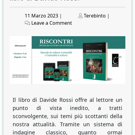
Posted
Posted
11 Marzo 2023
|
Terebinto
|
on
on
on
Leave a Comment
EMERGENZA
PANDEMICA
E
FINANZA.
La
“pista
dei
soldi”
nel
libro
Il libro di Davide Rossi offre al lettore un
di
punto di vista inedito, a tratti
Davide
sconvolgente, sui temi più scottanti della
Rossi
nostra attualità. Tramite un sistema di
indagine classico, quanto ormai