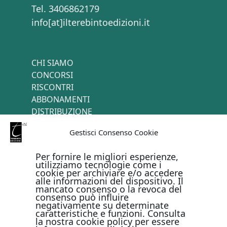
Tel. 3406862179
info[at]ilterebintoedizioni.it
CHI SIAMO
CONCORSI
RISCONTRI
ABBONAMENTI
DISTRIBUZIONE
TERMINI E CONDIZIONI
Gestisci Consenso Cookie
CONTATTI
Per fornire le migliori esperienze,
utilizziamo tecnologie come i
cookie per archiviare e/o accedere
PAGAMENTI ONLINE CON
alle informazioni del dispositivo. Il
mancato consenso o la revoca del
consenso può influire
negativamente su determinate
caratteristiche e funzioni. Consulta
la nostra cookie policy per essere