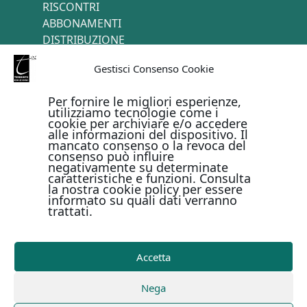
RISCONTRI
ABBONAMENTI
DISTRIBUZIONE
TERMINI E CONDIZIONI
Gestisci Consenso Cookie
CONTATTI
Per fornire le migliori esperienze,
utilizziamo tecnologie come i
cookie per archiviare e/o accedere
PAGAMENTI ONLINE CON
alle informazioni del dispositivo. Il
mancato consenso o la revoca del
consenso può influire
negativamente su determinate
caratteristiche e funzioni. Consulta
la nostra cookie policy per essere
informato su quali dati verranno
trattati.
Metodi di pagamento
Accetta
Copyright © Il Terebinto Edizioni - 2026
Privacy Policy
Nega
-
Cookie Policy
-
Termini e condizioni
-
Metodi di