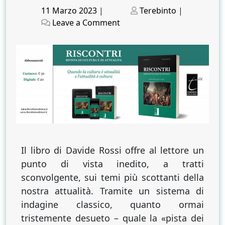
Posted
Posted
11 Marzo 2023
|
Terebinto
|
on
on
on
Leave a Comment
EMERGENZA
PANDEMICA
E
FINANZA.
La
“pista
dei
soldi”
nel
libro
Il libro di Davide Rossi offre al lettore un
di
punto di vista inedito, a tratti
Davide
sconvolgente, sui temi più scottanti della
Rossi
nostra attualità. Tramite un sistema di
indagine classico, quanto ormai
tristemente desueto – quale la «pista dei