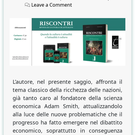
on
on
on
Leave a Comment
La
ricchezza
delle
nazioni
L’autore, nel presente saggio, affronta il
tema classico della ricchezza delle nazioni,
già tanto caro al fondatore della scienza
economica Adam Smith, attualizzandolo
alla luce delle nuove problematiche che il
progresso ha fatto emergere nel dibattito
economico, soprattutto in conseguenza