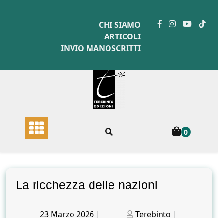
Skip
to
CHI SIAMO
content
ARTICOLI
INVIO MANOSCRITTI
0
La ricchezza delle nazioni
Posted
Posted
23 Marzo 2026
|
Terebinto
|