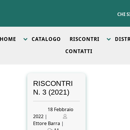
CHI 
HOME
CATALOGO
RISCONTRI
DIST
CONTATTI
RISCONTRI
N. 3 (2021)
Posted
18 Febbraio
on
Posted
2022
|
on
Ettore Barra
|