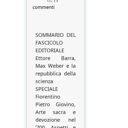
11
su
commenti
RISCONTRI
N.
3
(2021)
SOMMARIO DEL
FASCICOLO
EDITORIALE
Ettore Barra,
Max Weber e la
repubblica della
scienza
SPECIALE
Fiorentino
Pietro Giovino,
Arte sacra e
devozione nel
’700. Aspetti e