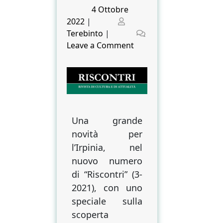
Posted
4 Ottobre
on
Posted
2022
|
on
Terebinto
|
on
Leave a Comment
Il
san
Giacomo
di
Prata
di
Una grande
Giacomo
novità per
Colombo
l’Irpinia, nel
nuovo numero
di “Riscontri” (3-
2021), con uno
speciale sulla
scoperta