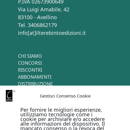
P.IVA 02673900649
Via Luigi Amabile, 42
83100 - Avellino
Tel. 3406862179
info[at]ilterebintoedizioni.it
CHI SIAMO
CONCORSI
RISCONTRI
ABBONAMENTI
DISTRIBUZIONE
TERMINI E CONDIZIONI
Gestisci Consenso Cookie
CONTATTI
Per fornire le migliori esperienze,
utilizziamo tecnologie come i
cookie per archiviare e/o accedere
PAGAMENTI ONLINE CON
alle informazioni del dispositivo. Il
mancato consenso o la revoca del