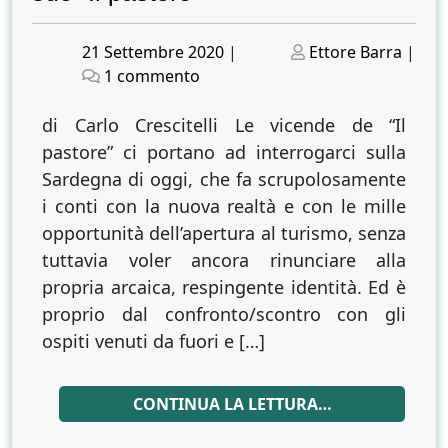
Posted
Posted
21 Settembre 2020
|
Ettore Barra
|
on
su
on
1 commento
Ombre
antiche
di Carlo Crescitelli Le vicende de “Il
sull’isola
pastore” ci portano ad interrogarci sulla
del
Sardegna di oggi, che fa scrupolosamente
mare
i conti con la nuova realtà e con le mille
e
opportunità dell’apertura al turismo, senza
del
tuttavia voler ancora rinunciare alla
sole.
propria arcaica, respingente identità. Ed è
Massimo
proprio dal confronto/scontro con gli
Torsani
e
ospiti venuti da fuori e […]
il
suo
CONTINUA LA LETTURA…
“Il
pastore”