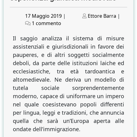
Posted
Posted
17 Maggio 2019
|
Ettore Barra
|
on
su
on
1 commento
La
dimensione
Il saggio analizza il sistema di misure
storica
assistenziali e giurisdizionali in favore dei
dell’alterità
pauperes, e di altri soggetti socialmente
tra
deboli, da parte delle istituzioni laiche ed
sollecitudine
ecclesiastiche, tra età tardoantica e
pastorale
altomedievale. Ne deriva un modello di
ed
tutela sociale sorprendentemente
esperienza
moderno, capace di uniformare un impero
giuridica
medievale
nel quale coesistevano popoli differenti
per lingua, leggi e tradizioni, che annuncia
quella che sarà un’Europa aperta alle
ondate dell’immigrazione.