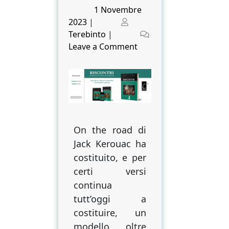
Posted
1 Novembre
on
Posted
2023
|
on
Terebinto
|
on
Leave a Comment
La
Beat
Generation:
tra
sogni,
fughe
On the road di
e
Jack Kerouac ha
viaggi
senza
costituito, e per
meta
certi versi
continua
tutt’oggi a
costituire, un
modello, oltre