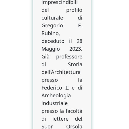
politica
imprescindibili
nella
del profilo
vita
culturale di
di
Gregorio E.
Gregorio
Rubino,
Rubino
deceduto il 28
Maggio 2023.
Già professore
di Storia
dell’Architettura
presso la
Federico II e di
Archeologia
industriale
presso la facoltà
di lettere del
Suor Orsola