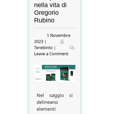
nella vita di
Gregorio
Rubino
Posted
1 Novembre
on
Posted
2023
|
on
Terebinto
|
on
Leave a Comment
Ricerca,
studio
e
tutela
dei
beni
Nel saggio si
culturali,
delineano
dimensione
etico-
elementi