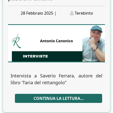
Posted
Posted
28 Febbraio 2025
|
Terebinto
on
on
Intervista a Saverio Ferrara, autore del
libro “l’aria del rettangolo”
CONTINUA LA LETTURA…