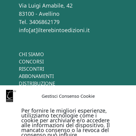
Via Luigi Amabile, 42
83100 - Avellino
Tel. 3406862179
info[at]ilterebintoedizioni.it
CHI SIAMO
CONCORSI
RISCONTRI
ABBONAMENTI
DISTRIBUZIONE
TERMINI E CONDIZIONI
Gestisci Consenso Cookie
CONTATTI
Per fornire le migliori esperienze,
utilizziamo tecnologie come i
cookie per archiviare e/o accedere
PAGAMENTI ONLINE CON
alle informazioni del dispositivo. Il
mancato consenso o la revoca del
consenso può influire