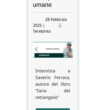
umane
Posted
28 Febbraio
on
Posted
2025
|
on
Terebinto
Intervista a
Saverio Ferrara,
autore del libro
“l’aria del
rettangolo”