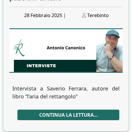
Posted
Posted
28 Febbraio 2025
|
Terebinto
on
on
Intervista a Saverio Ferrara, autore del
libro “l’aria del rettangolo”
CONTINUA LA LETTURA…