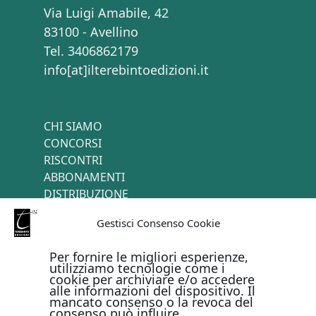
Via Luigi Amabile, 42
83100 - Avellino
Tel. 3406862179
info[at]ilterebintoedizioni.it
CHI SIAMO
CONCORSI
RISCONTRI
ABBONAMENTI
DISTRIBUZIONE
TERMINI E CONDIZIONI
Gestisci Consenso Cookie
CONTATTI
Per fornire le migliori esperienze,
utilizziamo tecnologie come i
cookie per archiviare e/o accedere
PAGAMENTI ONLINE CON
alle informazioni del dispositivo. Il
mancato consenso o la revoca del
consenso può influire