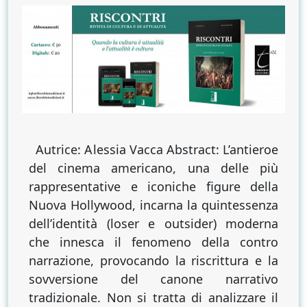
della
New
Hollywood:
il
volto
del
cinema
anni
Sessanta
Autrice: Alessia Vacca Abstract: L’antieroe
del cinema americano, una delle più
rappresentative e iconiche figure della
Nuova Hollywood, incarna la quintessenza
dell’identità (loser e outsider) moderna
che innesca il fenomeno della contro
narrazione, provocando la riscrittura e la
sovversione del canone narrativo
tradizionale. Non si tratta di analizzare il