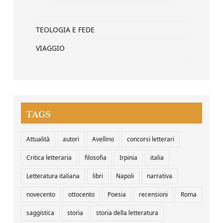
TEOLOGIA E FEDE
VIAGGIO
TAGS
Attualità
autori
Avellino
concorsi letterari
Critica letteraria
filosofia
Irpinia
italia
Letteratura italiana
libri
Napoli
narrativa
novecento
ottocento
Poesia
recensioni
Roma
saggistica
storia
storia della letteratura