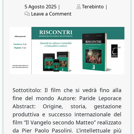
Posted
Posted
5 Agosto 2025
|
Terebinto
|
on
on
on
Leave a Comment
I
sessant’anni
del
Vangelo
secondo
Matteo
di
Pasolini
Sottotitolo: Il film che si vedrà fino alla
fine del mondo Autore: Paride Leporace
Abstract: Origine, storia, gestazione
produttiva e successo internazionale del
film “Il Vangelo secondo Matteo” realizzato
da Pier Paolo Pasolini. L’intellettuale più