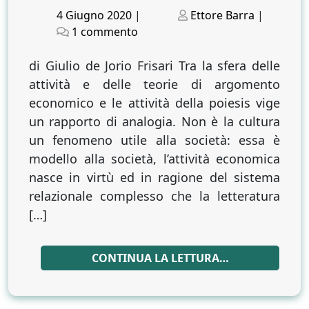
Posted
Posted
4 Giugno 2020
|
Ettore Barra
|
on
su
on
1 commento
Economia
e
di Giulio de Jorio Frisari Tra la sfera delle
cultura:
attività e delle teorie di argomento
un
economico e le attività della poiesis vige
rapporto
un rapporto di analogia. Non è la cultura
controverso
un fenomeno utile alla società: essa è
modello alla società, l’attività economica
nasce in virtù ed in ragione del sistema
relazionale complesso che la letteratura
[…]
CONTINUA LA LETTURA…