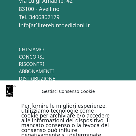
Via Luigi Amabile, 42
83100 - Avellino
Tel. 3406862179
info[at]ilterebintoedizioni.it
CHI SIAMO
CONCORSI
RISCONTRI
ABBONAMENTI
DISTRIBUZIONE
TERMINI E CONDIZIONI
Gestisci Consenso Cookie
CONTATTI
Per fornire le migliori esperienze,
utilizziamo tecnologie come i
cookie per archiviare e/o accedere
PAGAMENTI ONLINE CON
alle informazioni del dispositivo. Il
mancato consenso o la revoca del
consenso può influire
negativamente su determinate