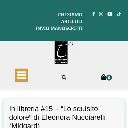
Skip
to
CHI SIAMO
content
ARTICOLI
INVIO MANOSCRITTI
0
In libreria #15 – “Lo squisito
dolore” di Eleonora Nucciarelli
(Midgard)