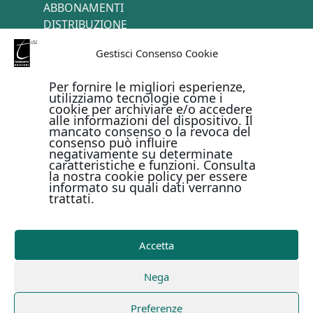
ABBONAMENTI
DISTRIBUZIONE
TERMINI E CONDIZIONI
Gestisci Consenso Cookie
CONTATTI
Per fornire le migliori esperienze,
utilizziamo tecnologie come i
cookie per archiviare e/o accedere
PAGAMENTI ONLINE CON
alle informazioni del dispositivo. Il
mancato consenso o la revoca del
consenso può influire
negativamente su determinate
caratteristiche e funzioni. Consulta
la nostra cookie policy per essere
informato su quali dati verranno
trattati.
Metodi di pagamento
Accetta
Copyright © Il Terebinto Edizioni - 2026
Privacy Policy
Nega
-
Cookie Policy
-
Termini e condizioni
-
Metodi di
pagamento
| Digital Design Marirosa Fedele
Preferenze