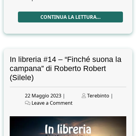
CONTINUA LA LETTURA…
In libreria #14 – “Finché suona la
campana” di Roberto Robert
(Silele)
Posted
Posted
22 Maggio 2023
|
Terebinto
|
on
on
on
Leave a Comment
In
libreria
#14
–