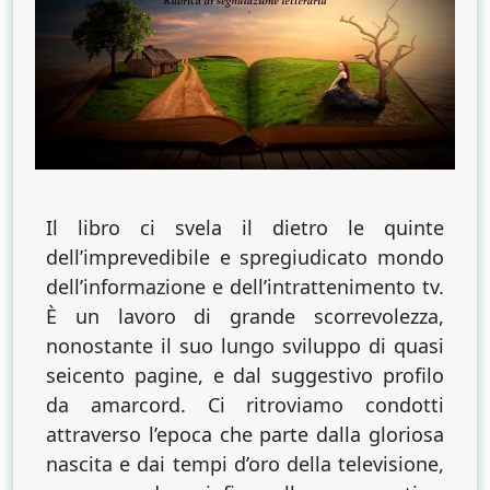
“Finché
suona
la
campana”
di
Roberto
Robert
(Silele)
Il libro ci svela il dietro le quinte
dell’imprevedibile e spregiudicato mondo
dell’informazione e dell’intrattenimento tv.
È un lavoro di grande scorrevolezza,
nonostante il suo lungo sviluppo di quasi
seicento pagine, e dal suggestivo profilo
da amarcord. Ci ritroviamo condotti
attraverso l’epoca che parte dalla gloriosa
nascita e dai tempi d’oro della televisione,