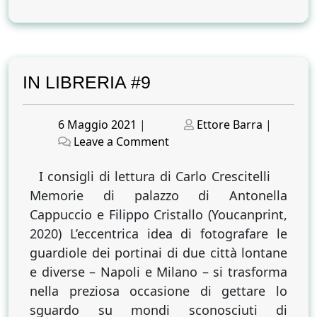
IN LIBRERIA #9
Posted
Posted
6 Maggio 2021
|
Ettore Barra
|
on
on
on
Leave a Comment
IN
LIBRERIA
I consigli di lettura di Carlo Crescitelli
#9
Memorie di palazzo di Antonella
Cappuccio e Filippo Cristallo (Youcanprint,
2020) L’eccentrica idea di fotografare le
guardiole dei portinai di due città lontane
e diverse – Napoli e Milano – si trasforma
nella preziosa occasione di gettare lo
sguardo su mondi sconosciuti di