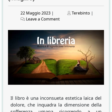
Posted
Posted
22 Maggio 2023
|
Terebinto
|
on
on
on
Leave a Comment
In
libreria
#15
–
“Lo
squisito
dolore”
di
Eleonora
Nucciarelli
(Midgard)
Il libro è una inconsueta estetica laica del
dolore, che inquadra la dimensione della
sofferenza umana ricorrendo a un