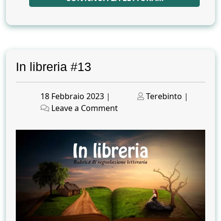
In libreria #13
Posted
Posted
18 Febbraio 2023
|
Terebinto
|
on
on
on
Leave a Comment
In
libreria
#13