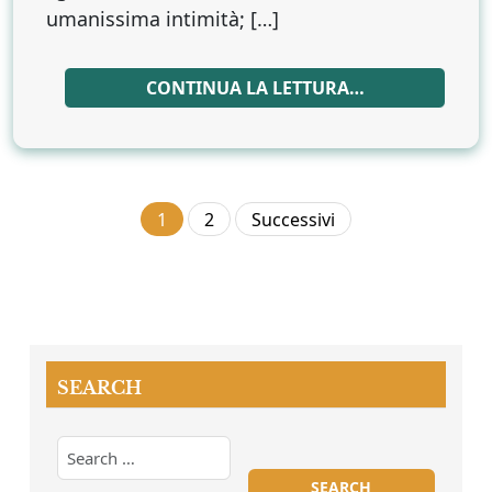
umanissima intimità; […]
CONTINUA LA LETTURA…
Paginazione
1
2
Successivi
degli
articoli
SEARCH