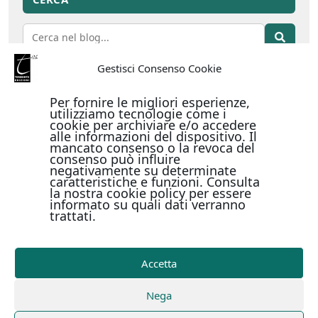
Gestisci Consenso Cookie
Per fornire le migliori esperienze,
CATEGORIE ARTICOLI
utilizziamo tecnologie come i
cookie per archiviare e/o accedere
alle informazioni del dispositivo. Il
mancato consenso o la revoca del
ARTE
4
consenso può influire
negativamente su determinate
ASSOCIAZIONE RISCONTRI
caratteristiche e funzioni. Consulta
7
la nostra cookie policy per essere
informato su quali dati verranno
ATTUALITÀ
21
trattati.
CASA EDITRICE
45
Accetta
CINEMA
5
Nega
COMUNICATI
1