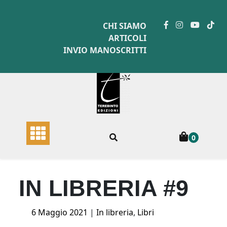
Skip
to
CHI SIAMO
content
ARTICOLI
INVIO MANOSCRITTI
0
IN LIBRERIA #9
Posted
6 Maggio 2021
|
In libreria
,
Libri
on