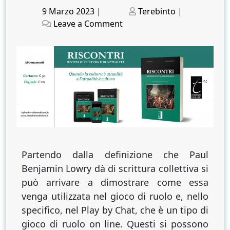
Posted
Posted
9 Marzo 2023
|
Terebinto
|
on
on
on
Leave a Comment
Play
by
Chat.
Il
gioco
di
ruolo
come
forma
di
Partendo dalla definizione che Paul
scrittura
Benjamin Lowry dà di scrittura collettiva si
collettiva
può arrivare a dimostrare come essa
venga utilizzata nel gioco di ruolo e, nello
specifico, nel Play by Chat, che è un tipo di
gioco di ruolo on line. Questi si possono