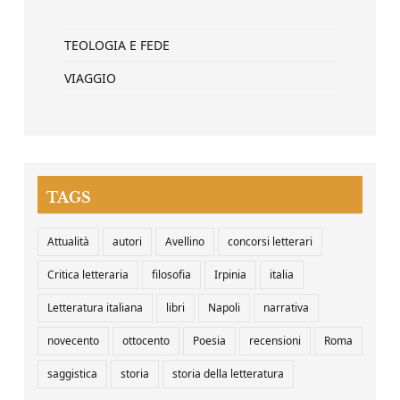
TEOLOGIA E FEDE
VIAGGIO
TAGS
Attualità
autori
Avellino
concorsi letterari
Critica letteraria
filosofia
Irpinia
italia
Letteratura italiana
libri
Napoli
narrativa
novecento
ottocento
Poesia
recensioni
Roma
saggistica
storia
storia della letteratura